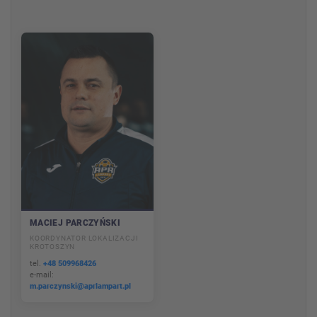
MACIEJ PARCZYŃSKI
KOORDYNATOR LOKALIZACJI
KROTOSZYN
tel.
+48 509968426
e-mail:
m.parczynski@aprlampart.pl