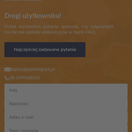
Drogi użytkowniku!
Przed wysłaniem pytania sprawdź, czy odpowiedź
na nie nie została umieszczona w bazie FAQ.
Najczęściej zadawane pytania
zapisy@aprlampart.pl
48 509968426