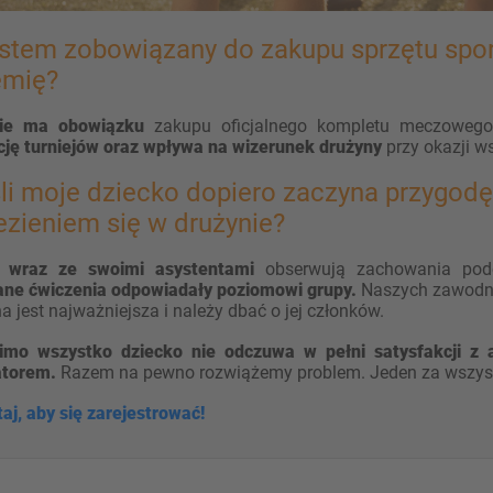
estem zobowiązany do zakupu sprzętu sp
mię?
ie ma obowiązku
zakupu oficjalnego kompletu meczoweg
cję turniejów oraz wpływa na wizerunek drużyny
przy okazji w
li moje dziecko dopiero zaczyna przygodę
ezieniem się w drużynie?
y wraz ze swoimi asystentami
obserwują zachowania pod
ane ćwiczenia odpowiadały poziomowi grupy.
Naszych zawod
a jest najważniejsza i należy dbać o jej członków.
imo wszystko dziecko nie odczuwa w pełni satysfakcji z 
atorem.
Razem na pewno rozwiążemy problem. Jeden za wszystk
utaj, aby się zarejestrować!