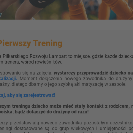
Pierwszy Trening
 Piłkarskiego Rozwoju Lampart to miejsce, gdzie każde dzieck
m trenera, wśród rówieśników.
strowaniu się na zajęcia,
wystarczy przyprowadzić dziecko na
alizacji.
Moment dołączenia nowego zawodnika do drużyn
ażny, dlatego dbamy o jego szybką aklimatyzację w zespole.
utaj, aby się zarejestrować!
szym treningu dziecko może mieć stały kontakt z rodzicem, m
boiska, bądź dołączyć do drużyny od razu!
nerzy przedstawiają nowego zawodnika pozostałym uczestnikom
Treningi dostosowane są do grup wiekowych i umiejętności 