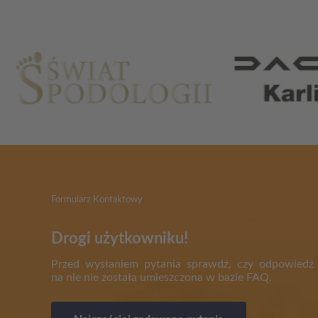
Partnerzy
Formularz Kontaktowy
Drogi użytkowniku!
Przed wysłaniem pytania sprawdź, czy odpowiedź
na nie nie została umieszczona w bazie FAQ.