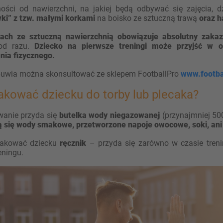
ości od nawierzchni, na jakiej będą odbywać się zajęcia, 
ki” z tzw. małymi korkami
na boisko ze sztuczną trawą
oraz 
ach ze sztuczną nawierzchnią obowiązuje absolutny zakaz
od razu.
Dziecko na pierwsze treningi może przyjść w o
ia fizycznego.
uwia można skonsultować ze sklepem FootballPro
www.footbal
akować dziecku do torby lub plecaka?
anie przyda się
butelka wody niegazowanej
(przynajmniej 50
 się wody smakowe, przetworzone napoje owocowe, soki, ani
pakować dziecku
ręcznik
– przyda się zarówno w czasie treni
eningu.