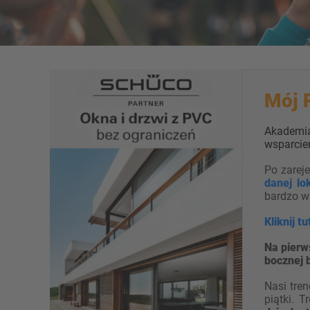
Mój 
Akademia
wsparcie
Po zareje
danej lok
bardzo w
Kliknij t
Na pierw
bocznej 
Nasi tre
piątki. 