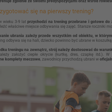
trenuje zgodnie ze swoimi predyspozycjami oraz wśród rówieś
zygotować się na pierwszy trening?
w wieku 3-9 lat
przychodzi na trening przebrane i gotowe do 
eźć właściwe miejsce odbywania się zajęć. Starsze roczniki mo
anie ubrania zależy przede wszystkim od obiektu, w którym
ning odbywa się na hali, dziecko powinno być ubrane w koszulkę,
dku treningu na zewnątrz, strój należy dostosować do waru
ależy założyć ciepłe okrycie (kurtkę, dres, czapkę itd.).
dne komplety meczowe
, zawodnicy przychodzą ubrani w
oficjal