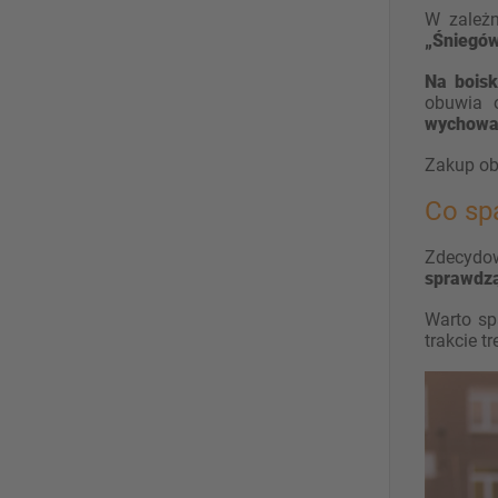
W zależn
„Śniegów
Na boisk
obuwia 
wychowan
Zakup ob
Co sp
Zdecydow
sprawdzą
Warto s
trakcie tr