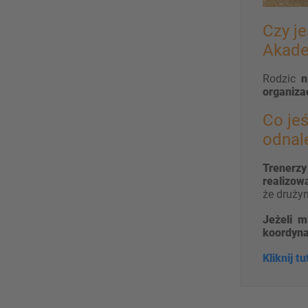
Czy j
Akade
Rodzic
n
organiza
Co jeś
odnal
Trenerz
realizow
że drużyn
Jeżeli m
koordyn
Kliknij t