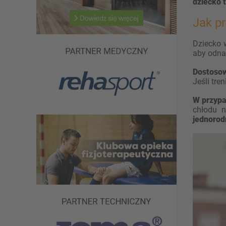
dziecko 
Jak pr
Dziecko 
aby odnal
Dostosow
Jeśli tre
W przypa
chłodu n
jednoro