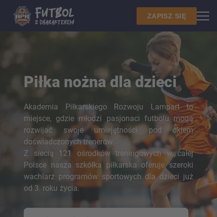
ZAPISZ SIĘ
Piłka nożna dla dzieci
Akademia Piłkarskiego Rozwoju Lampart to
miejsce, gdzie młodzi pasjonaci futbolu mogą
rozwijać swoje umiejętności pod okiem
doświadczonych trenerów.
Z siecią 121 ośrodków treningowych w całej
Polsce nasza szkółka piłkarska oferuje szeroki
wachlarz programów sportowych dla dzieci już
od 3. roku życia.