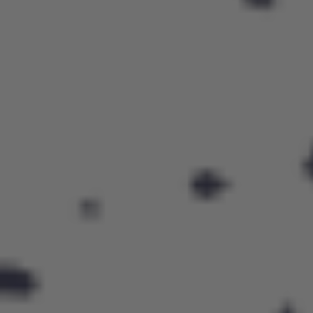
Treningi dla dzieci i młodzieży w każdym
wieku
Treningi w naszej szkółce piłkarskiej są dostosowane do
różnych grup wiekowych oraz poziomów zaawansowania.
Dzieci od 3. roku życia mogą rozpocząć swoją przygodę z
piłką nożną poprzez zabawę i podstawowe ćwiczenia
techniczne. Starsze grupy mają możliwość rozwijania
bardziej zaawansowanych umiejętności oraz specjalizacji na
określonych pozycjach boiskowych.
Trenerzy skupiają się na rozwijaniu koordynacji ruchowej,
techniki oraz taktyki gry, co pozwala na kompleksowy rozwój
młodych piłkarzy i stopniowe przechodzenie na wyższe