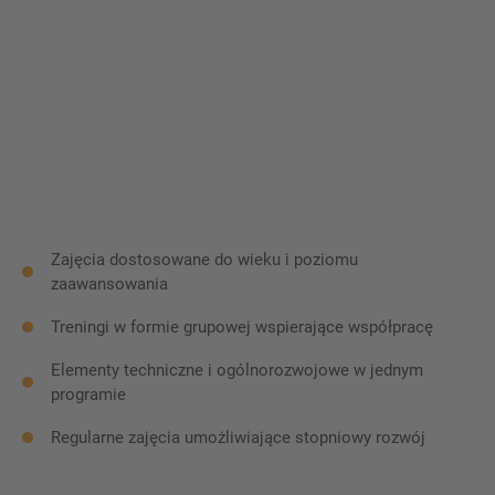
młodzieży w piłce nożnej, kładąc nacisk na kształtowanie
charakteru, pewności siebie oraz zdrowego podejścia do
rywalizacji.
Integracja z rówieśnikami oraz nauka współzawodnictwa i
dyscypliny są kluczowymi elementami każdego naszego
programu treningowego. Dzięki temu młodzi sportowcy nie
tylko doskonalą swoje umiejętności piłkarskie, ale także
rozwijają się jako osoby.
Zajęcia dostosowane do wieku i poziomu
zaawansowania
Treningi w formie grupowej wspierające współpracę
Elementy techniczne i ogólnorozwojowe w jednym
programie
Regularne zajęcia umożliwiające stopniowy rozwój