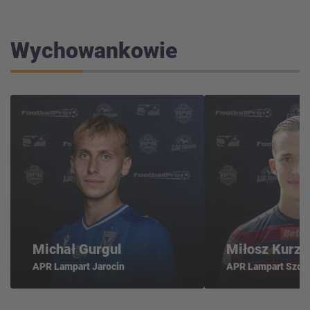
Wychowankowie
Michał Gurgul
Miłosz Kurzy
APR Lampart Jarocin
APR Lampart Szcz