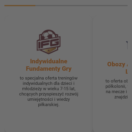
Indywidualne
Obozy A
Fundamenty Gry
L
to specjalna oferta treningów
to oferta ob
indywidualnych dla dzieci i
półkolonii, w
młodzieży w wieku 7-15 lat,
na mecze i ur
chcących przyspieszyć rozwój
znajdzie 
umiejętności i wiedzy
piłkarskiej.