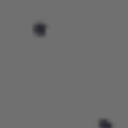
różnych dzieci – zarówno dziewczynek, jak i chłopców. Od
najmłodszych lat dajemy dzieciom możliwość
uczestniczenia w zajęciach piłkarskich w ramach równych
szans, bez względu na płeć.
W procesie nauki gry kładziemy nacisk na podstawowe
elementy techniczne, koordynację ruchową oraz stopniowe
poznawanie zasad futbolu, przy jednoczesnym zachowaniu
formy aktywności dostosowanej do wieku uczestników.