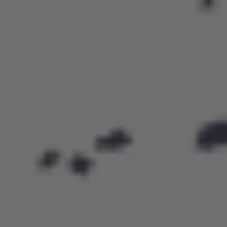
poziomy zaawansowania.
Obozy i półkolonie piłkarskie
Oprócz codziennych zajęć nasza Akademia organizuje