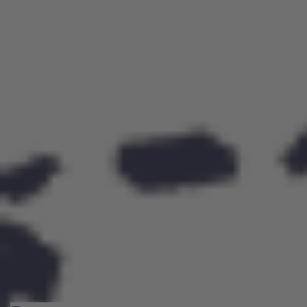
tematyczne obozy piłkarskie oraz półkolonie, które są
doskonałą okazją do intensywnego treningu i integracji z
rówieśnikami. Uczestnicy doskonalą swoje umiejętności
pod okiem doświadczonych trenerów i biorą udział w
różnorodnych aktywnościach sportowych i rekreacyjnych.
Wyjazdy na mecze oraz udział w turniejach to dodatkowe
atrakcje wzbogacające doświadczenie uczestników. Obozy
uczą samodzielności i odpowiedzialności, wszechstronnie
przygotowując młodych piłkarzy do przyszłych wyzwań.
Zobacz obozy letnie 2026 →