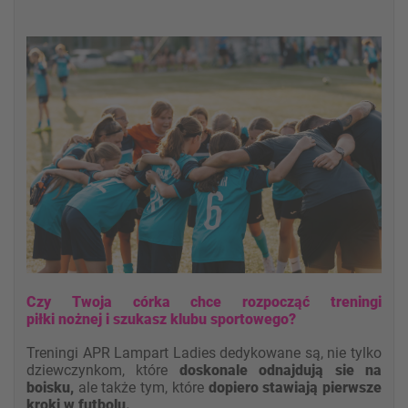
Czy Twoja córka chce rozpocząć treningi
piłki nożnej i szukasz klubu sportowego?
Treningi APR Lampart Ladies dedykowane są, nie tylko
dziewczynkom, które
doskonale odnajdują sie na
boisku,
ale także tym, które
dopiero stawiają pierwsze
kroki w futbolu.