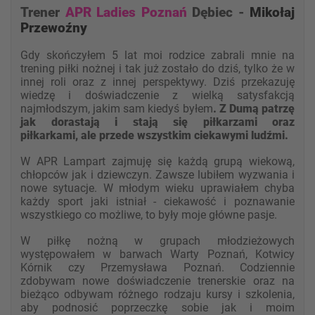
Trener
APR Ladies Poznań
Dębiec -
Mikołaj
Przewoźny
Gdy sko
ńczyłem 5 lat moi rodzice zabrali mnie na
trening piłki nożnej i tak już zostało do dziś, tylko że w
innej roli oraz z innej perspektywy. Dziś przekazuj
ę
wiedzę i doświadczenie z wielką satysfakcją
najmłodszym, jakim sam kiedyś byłem
. Z Dumą patrzę
jak dorastają i stają się piłkarzami oraz
piłkarkami, ale przede wszystkim ciekawymi ludźmi.
W APR Lampart zajmuję się każdą grupą wiekową,
chłopców jak i dziewczy
n. Zawsze lubiłem wyzwania i
nowe sytuacje. W młodym wieku uprawiałem chyba
każdy sport jaki istniał - ciekawość i poznawanie
wszystkiego co możliwe, to były moje główn
e pasje.
W piłkę nożną w grupach młodzieżowych
występowałem w barwach Warty Poznań, Kotwicy
Kórnik czy Przemysława Poznań. Codziennie
zdobywam nowe doświadczenie trenerskie oraz na
bieżąco odbywam różnego rodzaju kursy i szkolenia,
aby podnosić pop
rzeczkę sobie jak i moim