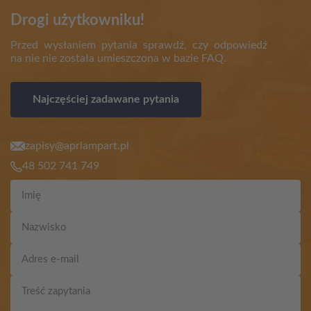
Drogi użytkowniku!
Przed wysłaniem pytania sprawdź, czy odpowiedź
na nie nie została umieszczona w bazie FAQ.
Najczęściej zadawane pytania
zapisy@aprlampart.pl
48 502 741 749