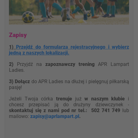
Z
apisy
1)
Przejdź do formularza rejestracyjnego i wybierz
jedną z naszych lokalizacji.
2)
Przyjdź na
zapoznawczy trening
APR Lampart
Ladies.
3) Dołącz
do APR Ladies na dłużej i pielęgnuj piłkarską
pasję!
Jeżeli Twoja córka
trenuje
już
w naszym klubie
i
chcesz przepisać ją do drużyny dziewczynek -
skontaktuj się z nami pod nr tel.: 502 741 749
lub
mailowo:
zapisy@aprlampart.pl
.