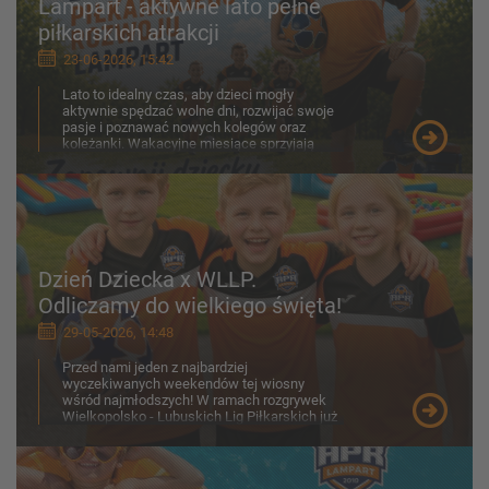
Lampart - aktywne lato pełne
piłkarskich atrakcji
23-06-2026, 15:42
Lato to idealny czas, aby dzieci mogły
aktywnie spędzać wolne dni, rozwijać swoje
pasje i poznawać nowych kolegów oraz
koleżanki. Wakacyjne miesiące sprzyjają
ruchowi na świeżym p...
Dzień Dziecka x WLLP.
Odliczamy do wielkiego święta!
29-05-2026, 14:48
Przed nami jeden z najbardziej
wyczekiwanych weekendów tej wiosny
wśród najmłodszych! W ramach rozgrywek
Wielkopolsko - Lubuskich Lig Piłkarskich już
30-31 maja na boiskach zobaczymy z...