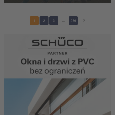
weekend zmagań w kate...
1
2
3
...
256