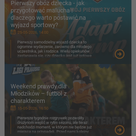
Pierwszy obóz dziecka - jak
przygotować malucha i
dlaczego warto postawić na
wyjazd sportowy?
25-05-2026, 14:00
Pierwszy samodzielny wyjazd dziecka to
ogromne wydarzenie, zarówno dla młodego
uczestnika, jak i rodzica. Wielu opiekunów
zastanawia się, czy dziecko jest już gotowe
na obóz, jak porad...
Weekend prawdy dla
Młodzików – futbol z
charakterem
15-05-2026, 16:50
Pierwsze tygodnie rozgrywek pozwoliły
drużynom wejść w rytm sezonu, ale teraz
nadchodzi moment, w którym nie będzie już
miejsca na przypadek. Przed nami kolejny