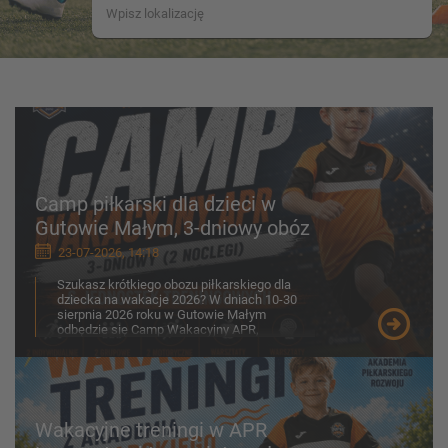
Camp piłkarski dla dzieci w
Gutowie Małym, 3-dniowy obóz
23-07-2026, 14:18
Szukasz krótkiego obozu piłkarskiego dla
dziecka na wakacje 2026? W dniach 10-30
sierpnia 2026 roku w Gutowie Małym
odbędzie się Camp Wakacyjny APR,
przygotowany z myślą o chłopcach ...
Wakacyjne treningi w APR