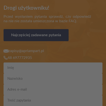
Drogi użytkowniku!
Przed wysłaniem pytania sprawdź, czy odpowiedź
na nie nie została umieszczona w bazie FAQ.
Najczęściej zadawane pytania
zapisy@aprlampart.pl
48 697772935