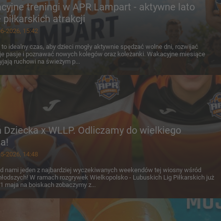
yjne treningi w APR Lampart - aktywne lato
 piłkarskich atrakcji
6-2026, 15:42
 to idealny czas, aby dzieci mogły aktywnie spędzać wolne dni, rozwijać
e pasje i poznawać nowych kolegów oraz koleżanki. Wakacyjne miesiące
yjają ruchowi na świeżym p...
 Dziecka x WLLP. Odliczamy do wielkiego
a!
5-2026, 14:48
d nami jeden z najbardziej wyczekiwanych weekendów tej wiosny wśród
łodszych! W ramach rozgrywek Wielkopolsko - Lubuskich Lig Piłkarskich już
1 maja na boiskach zobaczymy z...