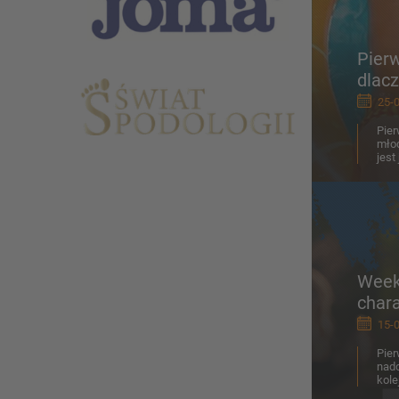
Pierw
dlac
25-0
Pier
młod
jest
Week
char
15-0
Pier
nadc
kole