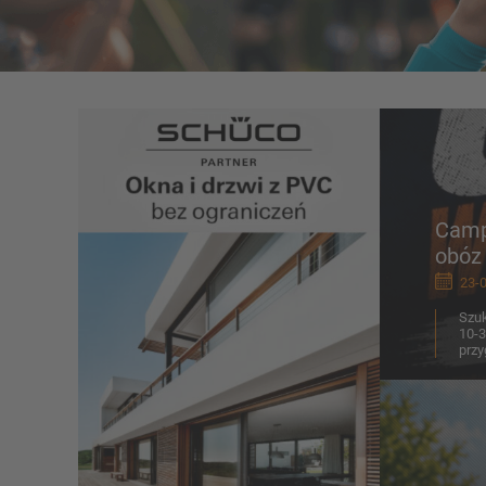
Camp 
obóz
23-0
Szuk
10-3
przy