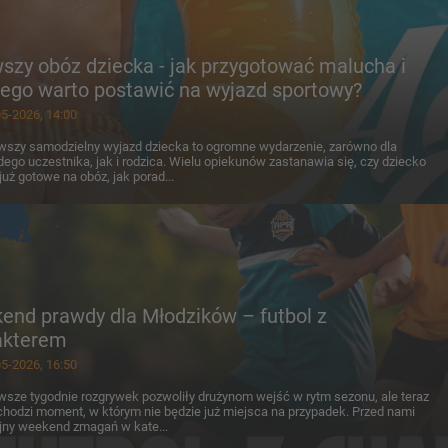
szy obóz dziecka - jak przygotować malucha i
zego warto postawić na wyjazd sportowy?
5-2026, 14:00
wszy samodzielny wyjazd dziecka to ogromne wydarzenie, zarówno dla
ego uczestnika, jak i rodzica. Wielu opiekunów zastanawia się, czy dziecko
 już gotowe na obóz, jak porad...
end prawdy dla Młodzików – futbol z
akterem
5-2026, 16:50
wsze tygodnie rozgrywek pozwoliły drużynom wejść w rytm sezonu, ale teraz
hodzi moment, w którym nie będzie już miejsca na przypadek. Przed nami
jny weekend zmagań w kate...