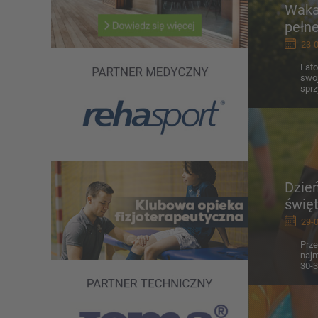
Wakac
pełne
23-0
Lato
swoj
sprz
Dzień
święt
29-0
Prze
najm
30-3