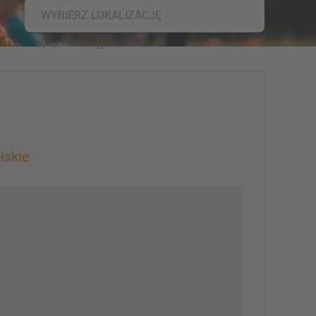
WYBIERZ LOKALIZACJĘ
lskie