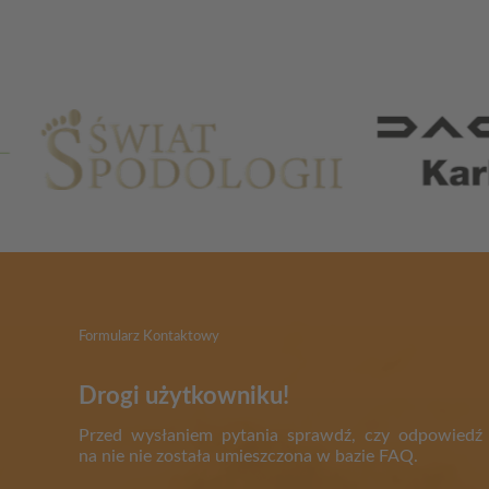
Partnerzy
Formularz Kontaktowy
Drogi użytkowniku!
Przed wysłaniem pytania sprawdź, czy odpowiedź
na nie nie została umieszczona w bazie FAQ.