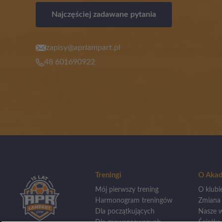
Najczęściej zadawane pytania
zapisy@aprlampart.pl
48 601690922
Treningi
O Akad
Mój pierwszy trening
O klubi
Harmonogram treningów
Zmiana
Dla początkujących
Nasze w