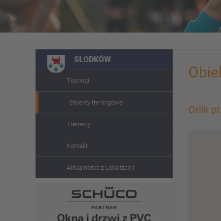
SŁODKÓW
Obie
Treningi
Obiekty treningowe
Orlik p
Trenerzy
Kontakt
Aktualności z Lokalizacji