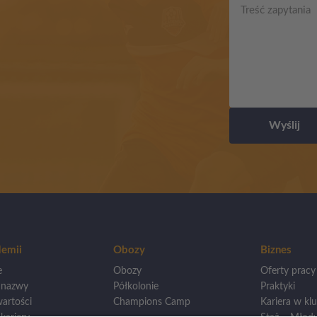
Wyślij
emii
Obozy
Biznes
e
Obozy
Oferty pracy
 nazwy
Półkolonie
Praktyki
artości
Champions Camp
Kariera w klu