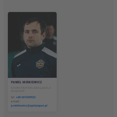
PAWEŁ MIRKIEWICZ
KOORDYNATOR LOKALIZACJI
SŁODKÓW
tel.
+48 601690922
e-mail:
p.mirkiewicz@aprlampart.pl