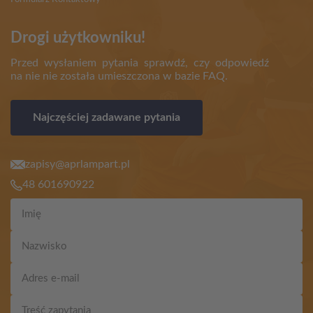
Drogi użytkowniku!
Przed wysłaniem pytania sprawdź, czy odpowiedź
na nie nie została umieszczona w bazie FAQ.
Najczęściej zadawane pytania
zapisy@aprlampart.pl
48 601690922