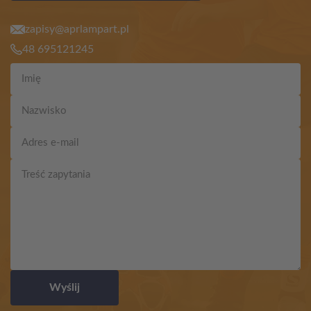
zapisy@aprlampart.pl
48 695121245
Wyślij