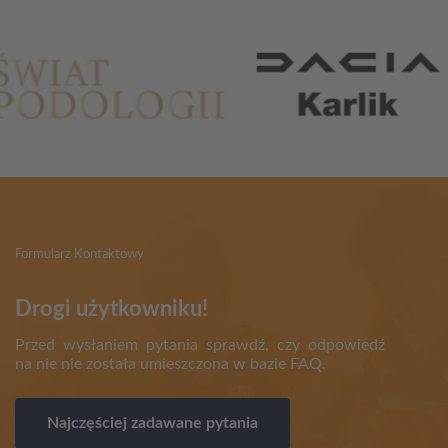
Formularz Kontaktowy
Drogi użytkowniku!
Przed wysłaniem pytania sprawdź, czy odpowiedź
na nie nie została umieszczona w bazie FAQ.
Najczęściej zadawane pytania