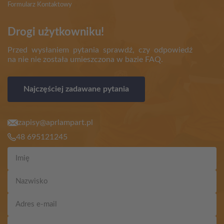
Formularz Kontaktowy
Drogi użytkowniku!
Przed wysłaniem pytania sprawdź, czy odpowiedź
na nie nie została umieszczona w bazie FAQ.
Najczęściej zadawane pytania
zapisy@aprlampart.pl
48 695121245