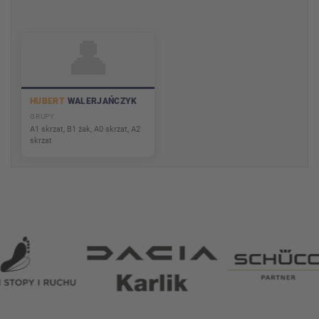
👤
HUBERT
WALERJAŃCZYK
GRUPY
A1 skrzat, B1 żak, A0 skrzat, A2
skrzat
Partnerzy