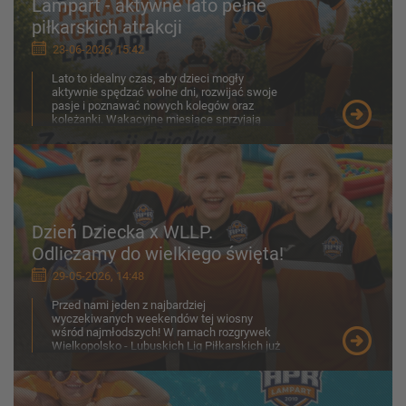
Lampart - aktywne lato pełne
piłkarskich atrakcji
23-06-2026, 15:42
Lato to idealny czas, aby dzieci mogły
aktywnie spędzać wolne dni, rozwijać swoje
pasje i poznawać nowych kolegów oraz
koleżanki. Wakacyjne miesiące sprzyjają
ruchowi na świeżym p...
Dzień Dziecka x WLLP.
Odliczamy do wielkiego święta!
29-05-2026, 14:48
Przed nami jeden z najbardziej
wyczekiwanych weekendów tej wiosny
wśród najmłodszych! W ramach rozgrywek
Wielkopolsko - Lubuskich Lig Piłkarskich już
30-31 maja na boiskach zobaczymy z...