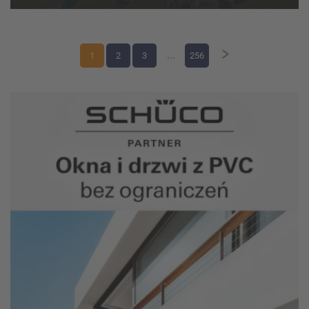
weekend zmagań w kate...
1
2
3
...
256