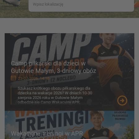
Camp piłkarski dla dzieci w
Gutowie Małym, 3-dniowy obóz
23-07-2026, 14:18
Szukasz krótkiego obozu piłkarskiego dla
dziecka na wakacje 2026? W dniach 10-30
sierpnia 2026 roku w Gutowie Małym
odbędzie się Camp Wakacyjny APR,
przygotowany z myślą o chłopcach ...
Wakacyjne treningi w APR