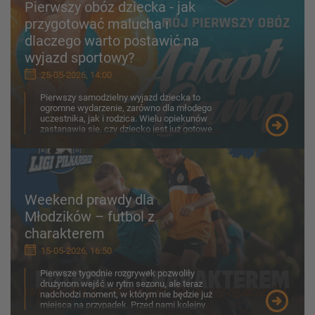
Pierwszy obóz dziecka - jak
przygotować malucha i
dlaczego warto postawić na
wyjazd sportowy?
25-05-2026, 14:00
Pierwszy samodzielny wyjazd dziecka to
ogromne wydarzenie, zarówno dla młodego
uczestnika, jak i rodzica. Wielu opiekunów
zastanawia się, czy dziecko jest już gotowe
na obóz, jak porad...
Weekend prawdy dla
Młodzików – futbol z
charakterem
15-05-2026, 16:50
Pierwsze tygodnie rozgrywek pozwoliły
drużynom wejść w rytm sezonu, ale teraz
nadchodzi moment, w którym nie będzie już
miejsca na przypadek. Przed nami kolejny