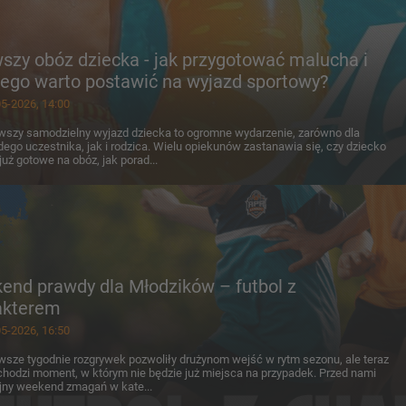
szy obóz dziecka - jak przygotować malucha i
zego warto postawić na wyjazd sportowy?
5-2026, 14:00
wszy samodzielny wyjazd dziecka to ogromne wydarzenie, zarówno dla
ego uczestnika, jak i rodzica. Wielu opiekunów zastanawia się, czy dziecko
 już gotowe na obóz, jak porad...
end prawdy dla Młodzików – futbol z
akterem
5-2026, 16:50
wsze tygodnie rozgrywek pozwoliły drużynom wejść w rytm sezonu, ale teraz
hodzi moment, w którym nie będzie już miejsca na przypadek. Przed nami
jny weekend zmagań w kate...