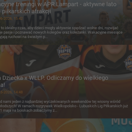
yjne treningi w APR Lampart - aktywne lato
 piłkarskich atrakcji
6-2026, 15:42
 to idealny czas, aby dzieci mogły aktywnie spędzać wolne dni, rozwijać
e pasje i poznawać nowych kolegów oraz koleżanki. Wakacyjne miesiące
yjają ruchowi na świeżym p...
 Dziecka x WLLP. Odliczamy do wielkiego
a!
5-2026, 14:48
d nami jeden z najbardziej wyczekiwanych weekendów tej wiosny wśród
łodszych! W ramach rozgrywek Wielkopolsko - Lubuskich Lig Piłkarskich już
1 maja na boiskach zobaczymy z...