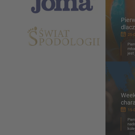
Pierw
dlac
25-0
Pier
młod
jest
Week
char
15-0
Pier
nadc
kole