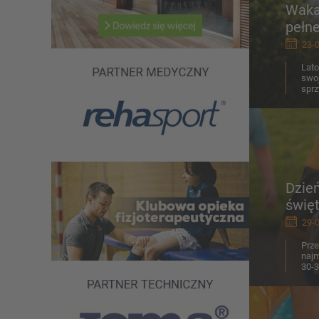
Wakac
pełne
23-0
Lato
swoj
sprz
Dzień
święt
29-0
Prze
najm
30-3