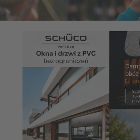
Camp 
obóz
23-0
Szuk
10-3
przy