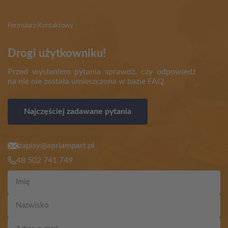
Formularz Kontaktowy
Drogi użytkowniku!
Przed wysłaniem pytania sprawdź, czy odpowiedź
na nie nie została umieszczona w bazie FAQ.
Najczęściej zadawane pytania
zapisy@aprlampart.pl
48 502 741 749