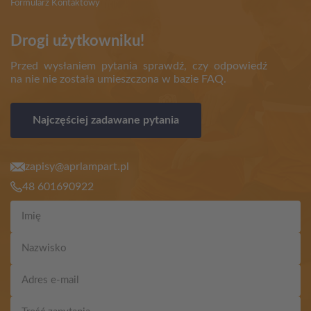
Formularz Kontaktowy
Drogi użytkowniku!
Przed wysłaniem pytania sprawdź, czy odpowiedź
na nie nie została umieszczona w bazie FAQ.
Najczęściej zadawane pytania
zapisy@aprlampart.pl
48 601690922