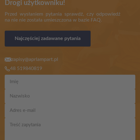
Drogi użytkowniku!
Przed wysłaniem pytania sprawdź, czy odpowiedź
na nie nie została umieszczona w bazie FAQ.
Najczęściej zadawane pytania
zapisy@aprlampart.pl
48 519840819