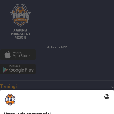
Aplikacja APR
Treningi
Mój pierwszy trening
O Akademii
Harmonogram treningów