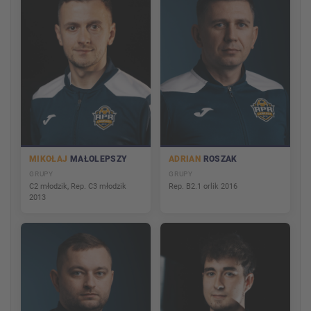
MIKOŁAJ
MAŁOLEPSZY
ADRIAN
ROSZAK
GRUPY
GRUPY
C2 młodzik, Rep. C3 młodzik
Rep. B2.1 orlik 2016
2013