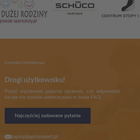
Formularz Kontaktowy
Drogi użytkowniku!
Przed wysłaniem pytania sprawdź, czy odpowiedź
na nie nie została umieszczona w bazie FAQ.
Najczęściej zadawane pytania
zapisy@aprlampart.pl