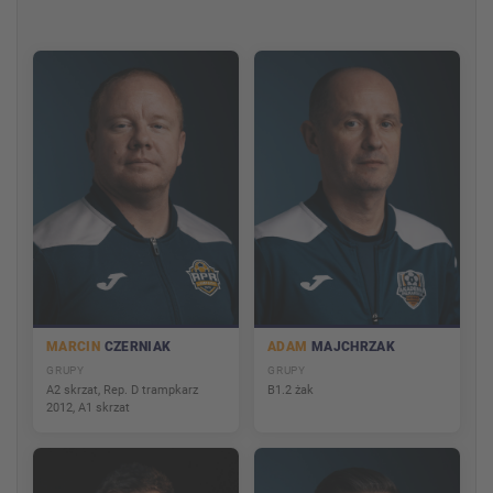
MARCIN
CZERNIAK
ADAM
MAJCHRZAK
GRUPY
GRUPY
A2 skrzat, Rep. D trampkarz
B1.2 żak
2012, A1 skrzat