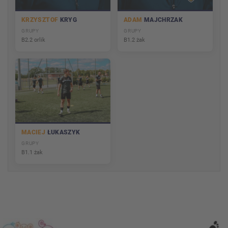
KRZYSZTOF
KRYG
ADAM
MAJCHRZAK
GRUPY
GRUPY
B2.2 orlik
B1.2 żak
MACIEJ
ŁUKASZYK
GRUPY
B1.1 żak
Partnerzy