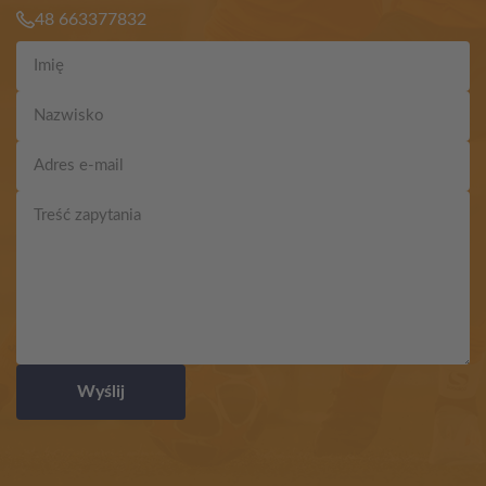
48 663377832
Wyślij