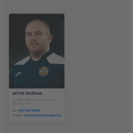
ARTUR WOŹNIAK
KOORDYNATOR LOKALIZACJI
SZAMOCIN
tel.
+48 782705289
e-mail:
a.wozniak@aprlampart.pl