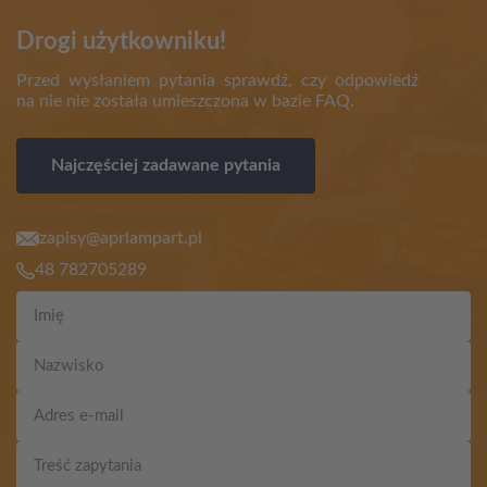
Drogi użytkowniku!
Przed wysłaniem pytania sprawdź, czy odpowiedź
na nie nie została umieszczona w bazie FAQ.
Najczęściej zadawane pytania
zapisy@aprlampart.pl
48 782705289