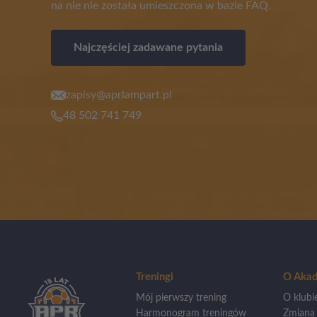
na nie nie została umieszczona w bazie FAQ.
Najczęściej zadawane pytania
zapisy@aprlampart.pl
48 502 741 749
Treningi
O Akad
Mój pierwszy trening
O klubi
Harmonogram treningów
Zmiana