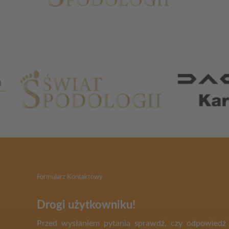
Partnerzy
Formularz Kontaktowy
Drogi użytkowniku!
Przed wysłaniem pytania sprawdź, czy odpowiedź