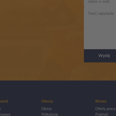
Wyślij
emii
Obozy
Biznes
e
Obozy
Oferty pracy
 nazwy
Półkolonie
Praktyki