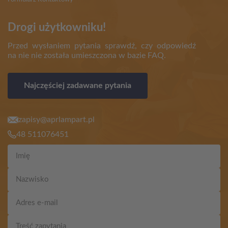
Drogi użytkowniku!
Przed wysłaniem pytania sprawdź, czy odpowiedź
na nie nie została umieszczona w bazie FAQ.
Najczęściej zadawane pytania
zapisy@aprlampart.pl
48 511076451