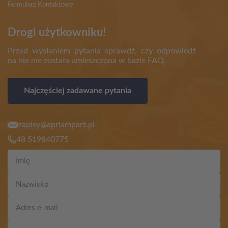
Formularz Kontaktowy
Drogi użytkowniku!
Przed wysłaniem pytania sprawdź, czy odpowiedź
na nie nie została umieszczona w bazie FAQ.
Najczęściej zadawane pytania
zapisy@aprlampart.pl
48 519840775