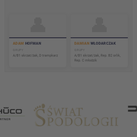
👤
👤
ADAM
HOFMAN
DAMIAN
WŁODARCZAK
GRUPY
GRUPY
A/B1 skrzat/żak, D trampkarz
A/B1 skrzat/żak, Rep. B2 orlik,
Rep. C młodzik
Partnerzy