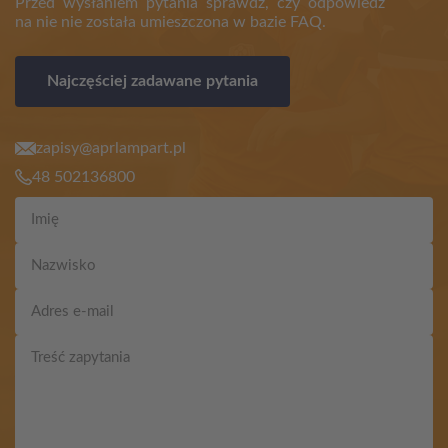
Przed wysłaniem pytania sprawdź, czy odpowiedź
na nie nie została umieszczona w bazie FAQ.
Najczęściej zadawane pytania
zapisy@aprlampart.pl
48 502136800