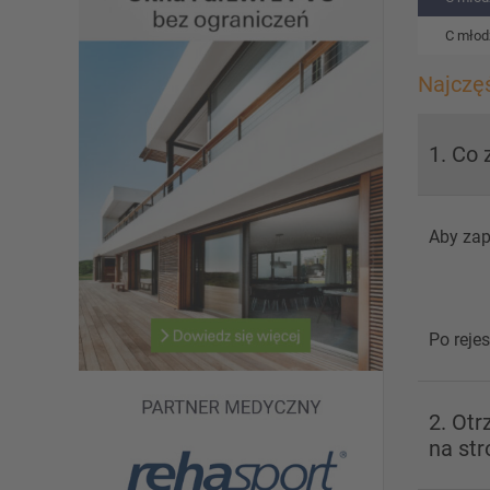
C młodz
Najczę
1. Co 
Aby zap
Po reje
2. Ot
na str