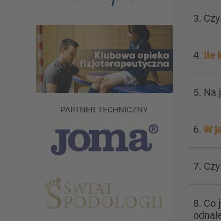
3. Czy
4.
Ile 
5. Na 
6.
W j
7. Cz
8. Co 
odnale