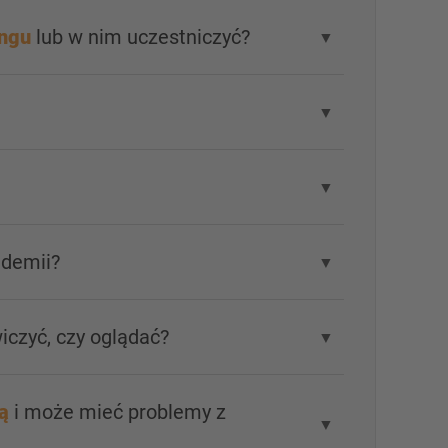
ingu
lub w nim uczestniczyć?
▼
▼
▼
ademii?
▼
iczyć, czy oglądać?
▼
ą
i może mieć problemy z
▼