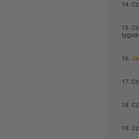
14. C
15. C
tygod
16.
Ja
17. C
18. Cz
19. C