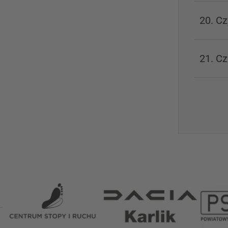
20. C
21. C
Partnerzy