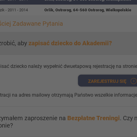
ik - 2011 - 2014
Orlik, Ostrorog, 64-560 Ostrorog, Wielkopolskie
ściej Zadawane Pytania
zrobić, aby
zapisać dziecko do Akademii?
isać dziecko należy wypełnić dwuetapową rejestrację na stronie
ZAREJESTRUJ SIĘ
stracji na adres mailowy otrzymają Państwo wszelkie informacje
rzymałem zaproszenie na
Bezpłatne Treningi
. Czy
onie?