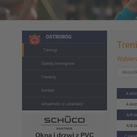
OSTRORÓG
Tren
Treningi
Wybierz
Obiekty treningowe
Trenerzy
Kontakt
A skrz
Aktualności z Lokalizacji
A skrz
A/B ża
A/B ża
C młodz