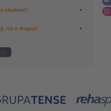
go Akademii?
▼
ji, raz w drugiej?
▼