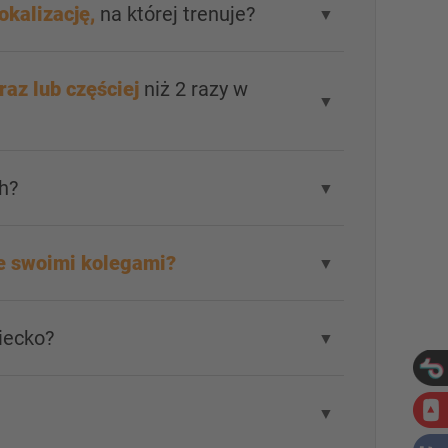
okalizację,
na której trenuje?
▼
 raz lub częściej
niż 2 razy w
▼
h?
▼
e swoimi kolegami?
▼
iecko?
▼
▼