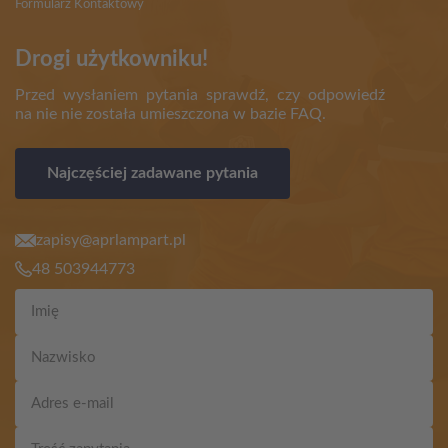
Formularz Kontaktowy
Drogi użytkowniku!
Przed wysłaniem pytania sprawdź, czy odpowiedź
na nie nie została umieszczona w bazie FAQ.
Najczęściej zadawane pytania
zapisy@aprlampart.pl
48 503944773