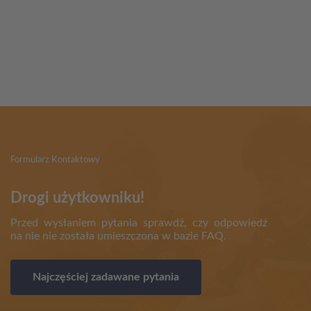
Partnerzy
Formularz Kontaktowy
Drogi użytkowniku!
Przed wysłaniem pytania sprawdź, czy odpowiedź
na nie nie została umieszczona w bazie FAQ.
Najczęściej zadawane pytania