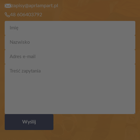
zapisy@aprlampart.pl
48 606403792
Wyślij