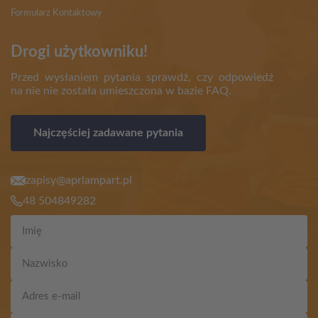
Formularz Kontaktowy
Drogi użytkowniku!
Przed wysłaniem pytania sprawdź, czy odpowiedź
na nie nie została umieszczona w bazie FAQ.
Najczęściej zadawane pytania
zapisy@aprlampart.pl
48 504849282