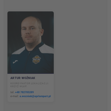
ARTUR WOŹNIAK
KOORDYNATOR LOKALIZACJI
KRZYŻ WLKP.
tel.
+48 782705289
e-mail:
a.wozniak@aprlampart.pl