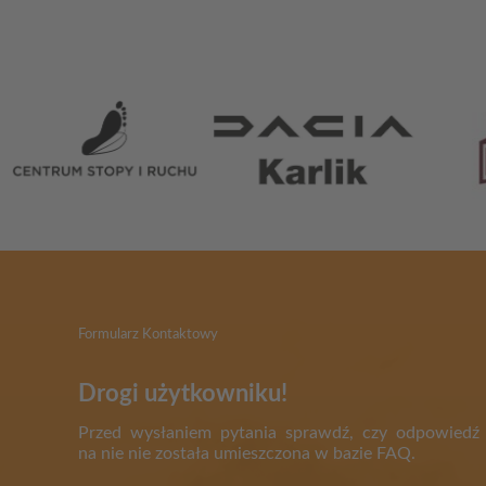
Partnerzy
Formularz Kontaktowy
Drogi użytkowniku!
Przed wysłaniem pytania sprawdź, czy odpowiedź
na nie nie została umieszczona w bazie FAQ.