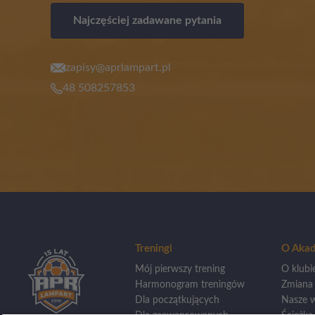
Najczęściej zadawane pytania
zapisy@aprlampart.pl
48 508257853
Treningi
O Akad
Mój pierwszy trening
O klubi
Harmonogram treningów
Zmiana
Dla początkujących
Nasze w