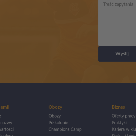
Wyślij
emii
Obozy
Biznes
e
Obozy
Oferty pracy
 nazwy
Półkolonie
Praktyki
artości
Champions Camp
Kariera w klu