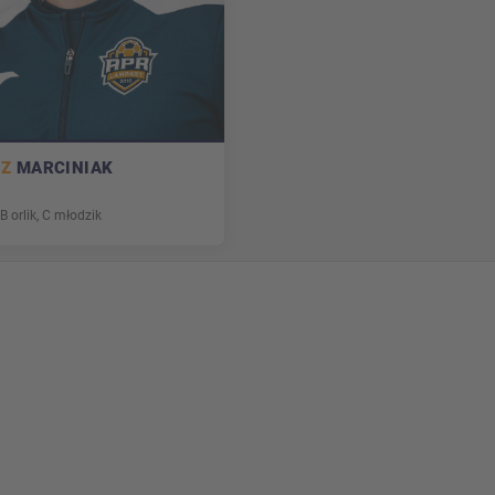
SZ
MARCINIAK
 B orlik, C młodzik