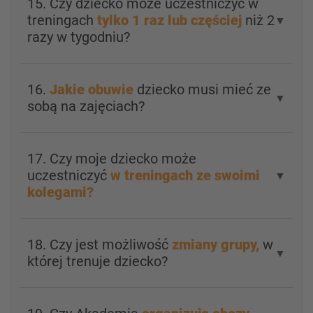
15. Czy dziecko może uczestniczyć w
treningach
tylko 1 raz lub częściej
niż 2
▼
razy w tygodniu?
16.
Jakie obuwie
dziecko musi mieć ze
▼
sobą na zajęciach?
17. Czy moje dziecko może
uczestniczyć
w treningach ze swoimi
▼
kolegami?
18. Czy jest możliwość
zmiany grupy,
w
▼
której trenuje dziecko?