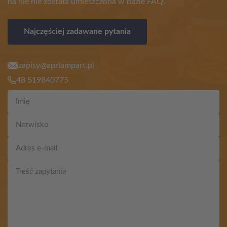
na nie nie została umieszczona w bazie FAQ.
Najczęściej zadawane pytania
zapisy@aprlampart.pl
48 519840775