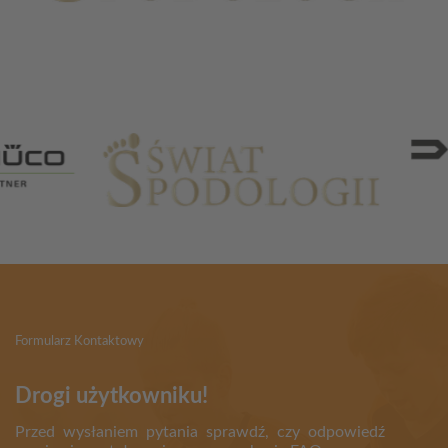
Partnerzy
Formularz Kontaktowy
Drogi użytkowniku!
Przed wysłaniem pytania sprawdź, czy odpowiedź