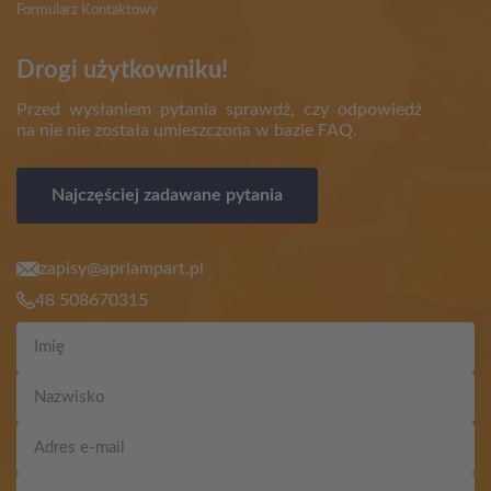
Formularz Kontaktowy
Drogi użytkowniku!
Przed wysłaniem pytania sprawdź, czy odpowiedź
na nie nie została umieszczona w bazie FAQ.
Najczęściej zadawane pytania
zapisy@aprlampart.pl
48 508670315