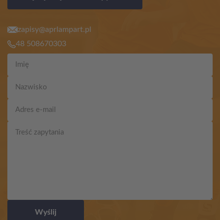
zapisy@aprlampart.pl
48 508670303
Wyślij