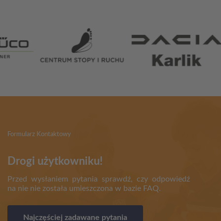
Partnerzy
Formularz Kontaktowy
Drogi użytkowniku!
Przed wysłaniem pytania sprawdź, czy odpowiedź
na nie nie została umieszczona w bazie FAQ.
Najczęściej zadawane pytania