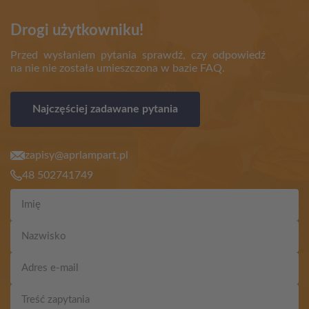
Drogi użytkowniku!
Przed wysłaniem pytania sprawdź, czy odpowiedź
na nie nie została umieszczona w bazie FAQ.
Najczęściej zadawane pytania
zapisy@aprlampart.pl
48 502741749