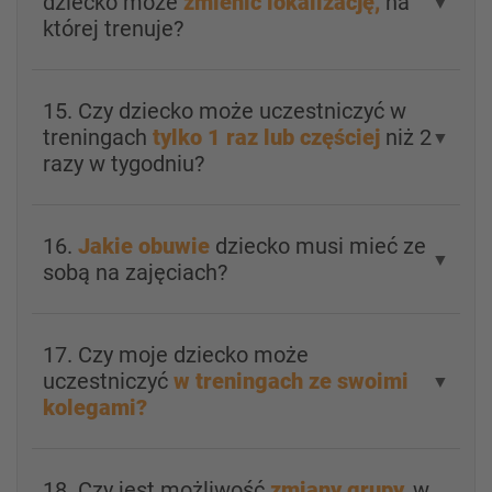
dziecko może
zmienić lokalizację,
na
▼
której trenuje?
15. Czy dziecko może uczestniczyć w
treningach
tylko 1 raz lub częściej
niż 2
▼
razy w tygodniu?
16.
Jakie obuwie
dziecko musi mieć ze
▼
sobą na zajęciach?
17. Czy moje dziecko może
uczestniczyć
w treningach ze swoimi
▼
kolegami?
18. Czy jest możliwość
zmiany grupy,
w