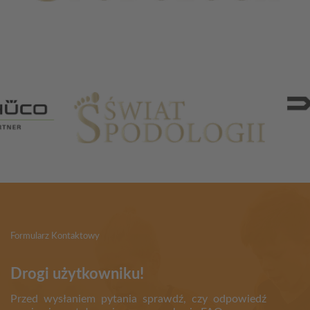
Partnerzy
Formularz Kontaktowy
Drogi użytkowniku!
Przed wysłaniem pytania sprawdź, czy odpowiedź