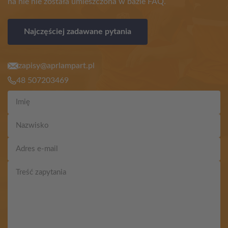
na nie nie została umieszczona w bazie FAQ.
Najczęściej zadawane pytania
zapisy@aprlampart.pl
48 507203469