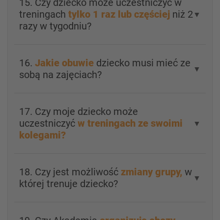
15. Czy dziecko może uczestniczyć w
treningach
tylko 1 raz lub częściej
niż 2
▼
razy w tygodniu?
16.
Jakie obuwie
dziecko musi mieć ze
▼
sobą na zajęciach?
17. Czy moje dziecko może
uczestniczyć
w treningach ze swoimi
▼
kolegami?
18. Czy jest możliwość
zmiany grupy,
w
▼
której trenuje dziecko?