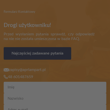
Formularz Kontaktowy
Drogi użytkowniku!
Przed wysłaniem pytania sprawdź, czy odpowiedź
na nie nie została umieszczona w bazie FAQ.
Najczęściej zadawane pytania
zapisy@aprlampart.pl
48 601487659