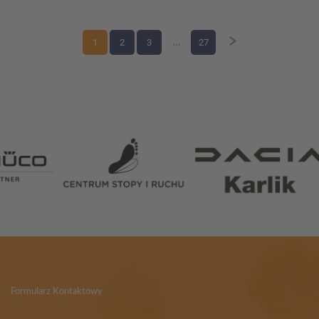
1
2
3
...
27
Partnerzy
Formularz Kontaktowy