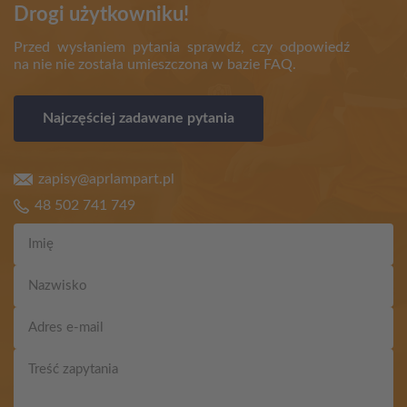
Drogi użytkowniku!
Przed wysłaniem pytania sprawdź, czy odpowiedź
na nie nie została umieszczona w bazie FAQ.
Najczęściej zadawane pytania
zapisy@aprlampart.pl
48 502 741 749