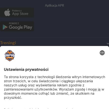
Aplikacja APR
Treningi
Mój pierwszy trening
O Akademii
Harmonogram treningów
Dla początkujących
O klubie
Obozy
Dla zaawansowanych
Zmiana nazwy
Treningi indywidualne
Nasze wartości
Obozy
Dla bramkarzy
Biznes
Ścieżka kariery
Półkolonie