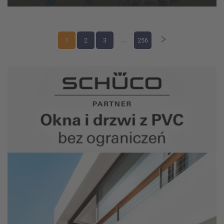
weekend zmagań w kate...
1
2
3
...
256