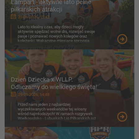
Lampart - aktywne lato pełne
piłkarskich atrakcji
23-06-2026, 15:42
Lato to idealny czas, aby dzieci mogły
aktywnie spędzać wolne dni, rozwijać swoje
pasje i poznawać nowych kolegów oraz
koleżanki. Wakacyjne miesiące sprzyjają
ruchowi na świeżym p...
Dzień Dziecka x WLLP.
Odliczamy do wielkiego święta!
29-05-2026, 14:48
Przed nami jeden z najbardziej
wyczekiwanych weekendów tej wiosny
wśród najmłodszych! W ramach rozgrywek
Wielkopolsko - Lubuskich Lig Piłkarskich już
30-31 maja na boiskach zobaczymy z...