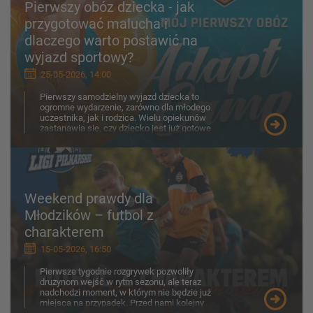
Pierwszy obóz dziecka - jak
przygotować malucha i
dlaczego warto postawić na
wyjazd sportowy?
25-05-2026, 14:00
Pierwszy samodzielny wyjazd dziecka to
ogromne wydarzenie, zarówno dla młodego
uczestnika, jak i rodzica. Wielu opiekunów
zastanawia się, czy dziecko jest już gotowe
na obóz, jak porad...
Weekend prawdy dla
Młodzików – futbol z
charakterem
15-05-2026, 16:50
Pierwsze tygodnie rozgrywek pozwoliły
drużynom wejść w rytm sezonu, ale teraz
nadchodzi moment, w którym nie będzie już
miejsca na przypadek. Przed nami kolejny