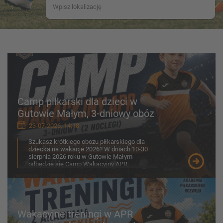
Camp piłkarski dla dzieci w
Gutowie Małym, 3-dniowy obóz
23-07-2026, 14:18
Szukasz krótkiego obozu piłkarskiego dla
dziecka na wakacje 2026? W dniach 10-30
sierpnia 2026 roku w Gutowie Małym
odbędzie się Camp Wakacyjny APR,
przygotowany z myślą o chłopcach ...
Wakacyjne treningi w APR