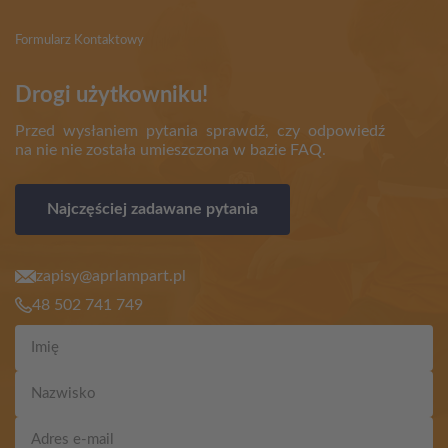
Formularz Kontaktowy
Drogi użytkowniku!
Przed wysłaniem pytania sprawdź, czy odpowiedź
na nie nie została umieszczona w bazie FAQ.
Najczęściej zadawane pytania
zapisy@aprlampart.pl
48 502 741 749