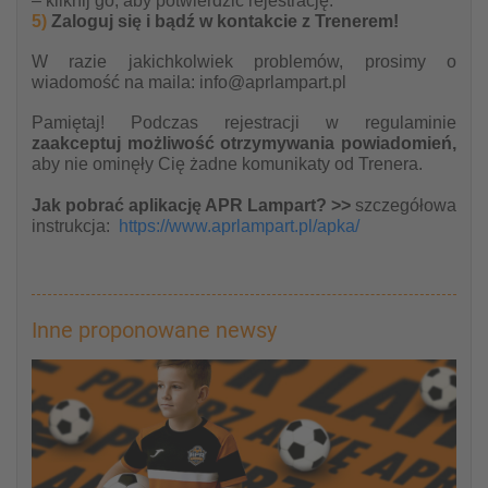
– kliknij go, aby potwierdzić rejestrację.
5)
Zaloguj się i bądź w kontakcie z Trenerem!
W razie jakichkolwiek problemów, prosimy o
wiadomość na maila: info@aprlampart.pl
Pamiętaj! Podczas rejestracji w regulaminie
zaakceptuj możliwość otrzymywania powiadomień,
aby nie ominęły Cię żadne komunikaty od Trenera.
Jak pobrać aplikację APR Lampart? >>
szczegółowa
instrukcja:
https://www.aprlampart.pl/apka/
Inne proponowane newsy