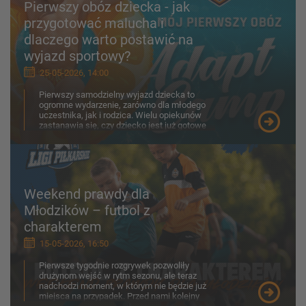
Pierwszy obóz dziecka - jak
przygotować malucha i
dlaczego warto postawić na
wyjazd sportowy?
25-05-2026, 14:00
Pierwszy samodzielny wyjazd dziecka to
ogromne wydarzenie, zarówno dla młodego
uczestnika, jak i rodzica. Wielu opiekunów
zastanawia się, czy dziecko jest już gotowe
na obóz, jak porad...
Weekend prawdy dla
Młodzików – futbol z
charakterem
15-05-2026, 16:50
Pierwsze tygodnie rozgrywek pozwoliły
drużynom wejść w rytm sezonu, ale teraz
nadchodzi moment, w którym nie będzie już
miejsca na przypadek. Przed nami kolejny