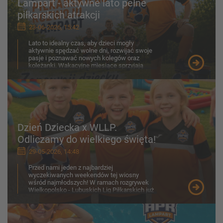
Lampart - aktywne lato pełne
piłkarskich atrakcji
23-06-2026, 15:42
Lato to idealny czas, aby dzieci mogły
aktywnie spędzać wolne dni, rozwijać swoje
pasje i poznawać nowych kolegów oraz
koleżanki. Wakacyjne miesiące sprzyjają
ruchowi na świeżym p...
Dzień Dziecka x WLLP.
Odliczamy do wielkiego święta!
29-05-2026, 14:48
Przed nami jeden z najbardziej
wyczekiwanych weekendów tej wiosny
wśród najmłodszych! W ramach rozgrywek
Wielkopolsko - Lubuskich Lig Piłkarskich już
30-31 maja na boiskach zobaczymy z...