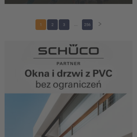
weekend zmagań w kate...
1
2
3
...
256