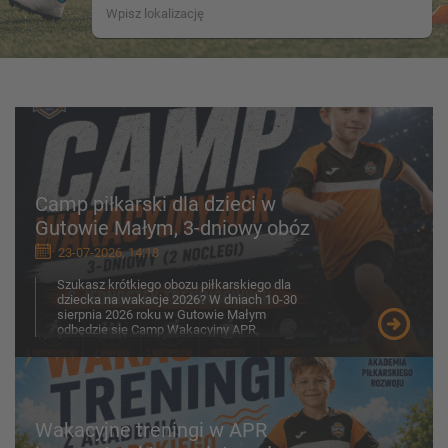
Camp piłkarski dla dzieci w
Gutowie Małym, 3-dniowy obóz
23-07-2026, 14:18
Szukasz krótkiego obozu piłkarskiego dla
dziecka na wakacje 2026? W dniach 10-30
sierpnia 2026 roku w Gutowie Małym
odbędzie się Camp Wakacyjny APR,
przygotowany z myślą o chłopcach ...
Wakacyjne treningi w APR