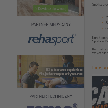
Spółka pro
7
8
6
Kanał deta
Spółki w P
Komputroni
Wskaźnik o
Inne p