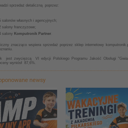
wadzi sprzedaż detaliczną poprzez:
5 salonów własnych i agencyjnych;
2 salony franczyzowe;
4 salony
Komputronik Partner
.
liczny znacząco wspiera sprzedaż poprzez sklep internetowy komputronik
oznaniu.
k jest zwycięzcą VI edycji Polskiego Programu Jakość Obsługi "Gwiaz
ceny wyniósł 87,6%.
roponowane newsy