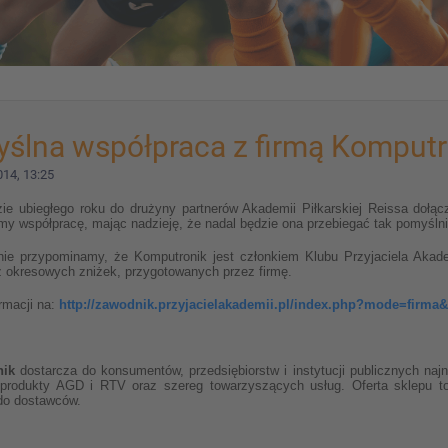
ślna współpraca z firmą Komputr
14, 13:25
zie ubiegłego roku do drużyny partnerów Akademii Piłkarskiej Reissa doł
y współpracę, mając nadzieję, że nadal będzie ona przebiegać tak pomyślnie
ie przypominamy, że Komputronik jest członkiem Klubu Przyjaciela Aka
z okresowych zniżek, przygotowanych przez firmę.
rmacji na:
http://zawodnik.przyjacielakademii.pl/index.php?mode=firma
ik
dostarcza do konsumentów, przedsiębiorstw i instytucji publicznych naj
 produkty AGD i RTV oraz szereg towarzyszących usług. Oferta sklepu t
do dostawców.