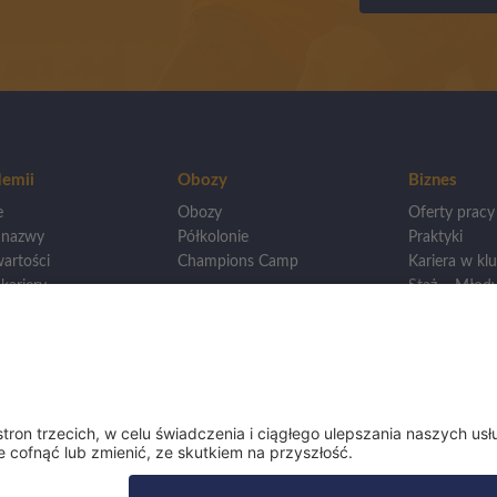
emii
Obozy
Biznes
e
Obozy
Oferty pracy
 nazwy
Półkolonie
Praktyki
artości
Champions Camp
Kariera w klu
kariery
Staż – Młody
wankowie
Otwarcie loka
Mistrzostwa
Dla innych A
wego
renerska
eningowa
i ligi
y