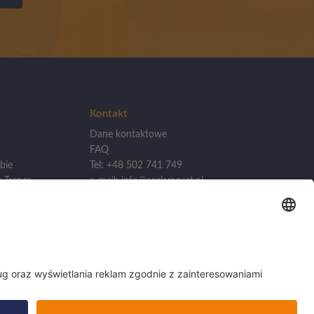
Kontakt
Dane kontaktowe
FAQ
bie
Tel: +48 502 741 749
 Trener
e-mail: info@aprlampart.pl
lizacji
Akademia Piłkarska APR
Lampart
kademii
ul. Źródlana 19/1, 60-642
Poznań
woj. Wielkopolska