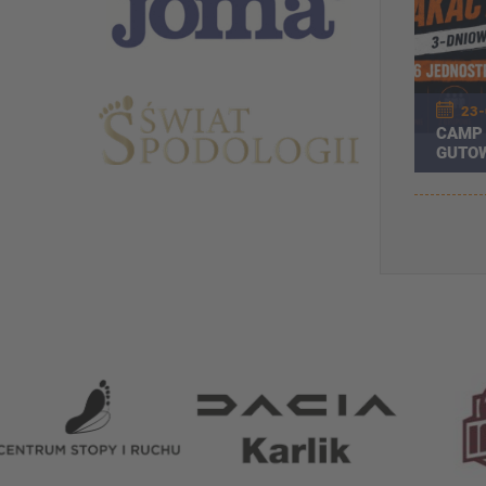
23-
CAMP 
GUTOW
OBÓZ
Partnerzy