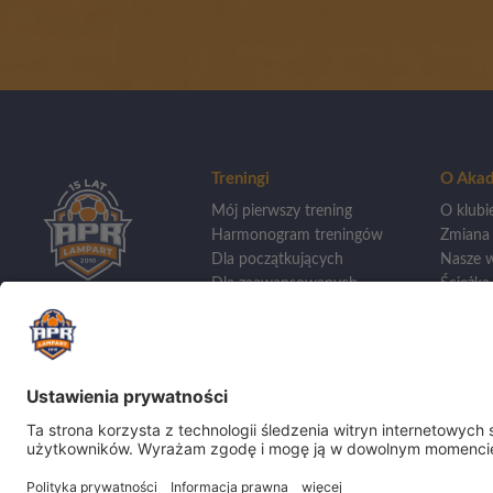
Treningi
O Akad
Mój pierwszy trening
O klubi
Harmonogram treningów
Zmiana
Dla początkujących
Nasze w
Dla zaawansowanych
Ścieżka 
Treningi indywidualne
Wycho
Dla bramkarzy
Szkoły 
Sporto
Dla dziewczynek
Aplikacja APR
Kadra t
Baza tr
Turnieje 
Sukces