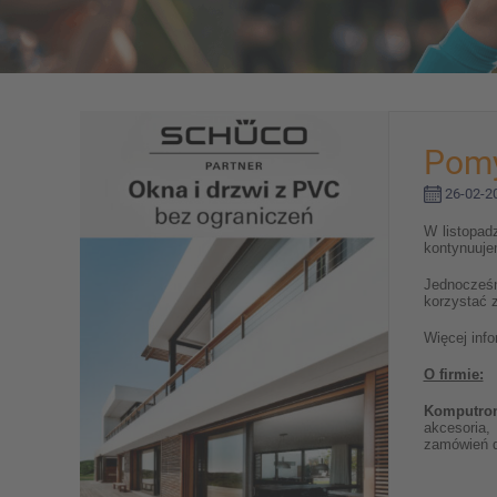
Pomy
26-02-20
W listopad
kontynuujem
Jednocześn
korzystać 
Więcej info
O firmie:
Komputron
akcesoria,
zamówień 