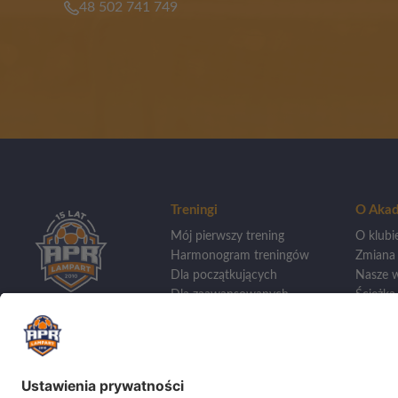
48 502 741 749
Treningi
O Akad
Mój pierwszy trening
O klubi
Harmonogram treningów
Zmiana
Dla początkujących
Nasze w
Dla zaawansowanych
Ścieżka 
Treningi indywidualne
Wycho
Dla bramkarzy
Szkoły 
Sporto
Dla dziewczynek
Aplikacja APR
Kadra t
Baza tr