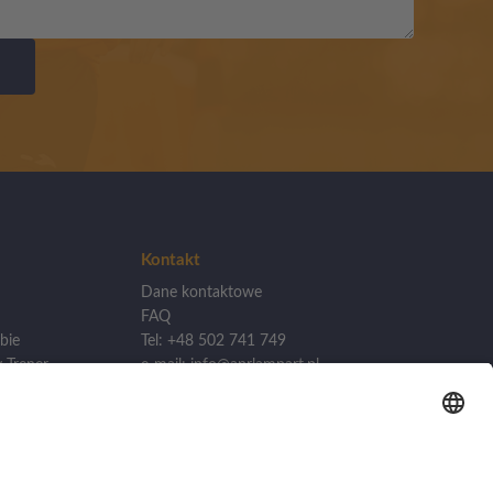
Kontakt
Dane kontaktowe
FAQ
bie
Tel: +48 502 741 749
 Trener
e-mail: info@aprlampart.pl
lizacji
Akademia Piłkarska APR
Lampart
kademii
ul. Źródlana 19/1, 60-642
Poznań
woj. Wielkopolska