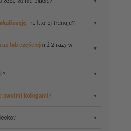
trzeba za nie płacić?
▼
okalizację,
na której trenuje?
▼
 raz lub częściej
niż 2 razy w
▼
h?
▼
e swoimi kolegami?
▼
iecko?
▼