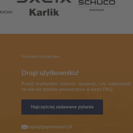
Formularz Kontaktowy
Drogi użytkowniku!
Przed wysłaniem pytania sprawdź, czy odpowiedź
na nie nie została umieszczona w bazie FAQ.
Najczęściej zadawane pytania
zapisy@aprlampart.pl