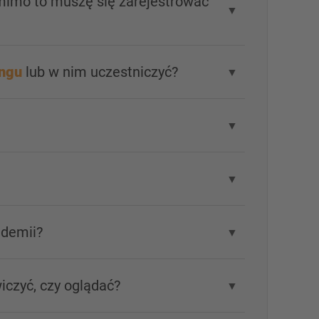
 mimo to muszę się zarejestrować
▼
ingu
lub w nim uczestniczyć?
▼
▼
▼
ademii?
▼
iczyć, czy oglądać?
▼