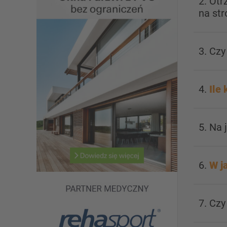
2. Ot
na str
3. Czy
4.
Ile 
5. Na 
6.
W j
7. Cz