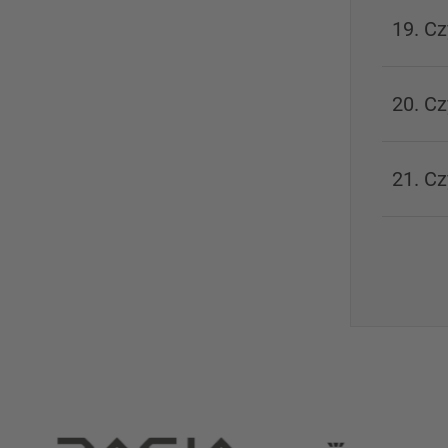
19. C
20. C
21. C
Partnerzy