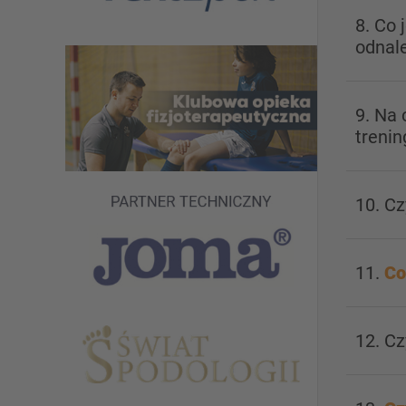
8. Co 
odnale
9. Na
treni
10. C
11.
Co
12. C