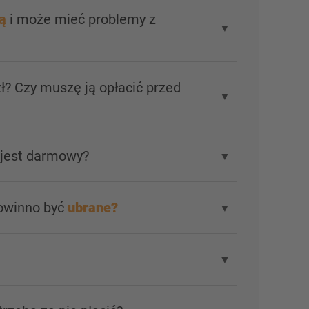
ą
i może mieć problemy z
▼
ł? Czy muszę ją opłacić przed
▼
 jest darmowy?
▼
powinno być
ubrane?
▼
▼