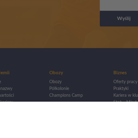
Wyślij
emii
Obozy
Biznes
e
Obozy
Oferty pracy
 nazwy
Półkolonie
Praktyki
artości
Champions Camp
Kariera w klu
kariery
Staż – Młody
wankowie
Otwarcie loka
Mistrzostwa
Dla innych A
wego
renerska
eningowa