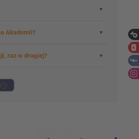
▼
go Akademii?
▼
ji, raz w drugiej?
▼