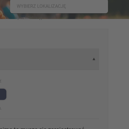
WYBIERZ LOKALIZACJĘ
▼
:
.