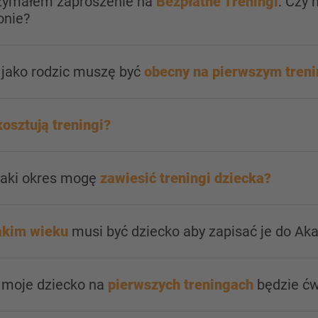
rzymałem zaproszenie na
Bezpłatne Treningi
. Czy
onie?
 jako rodzic muszę być
obecny na pierwszym tren
kosztują treningi?
jaki okres mogę
zawiesić treningi dziecka?
akim wieku
musi być dziecko aby zapisać je do Ak
y moje dziecko na
pierwszych treningach
będzie ćw