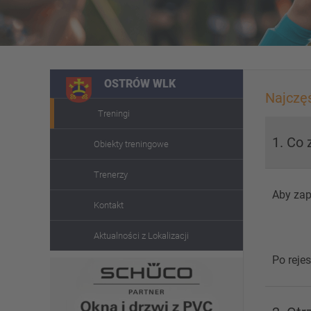
OSTRÓW WLK
Najczę
Treningi
1. Co 
Obiekty treningowe
Trenerzy
Aby zap
Kontakt
Aktualności z Lokalizacji
Po reje