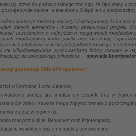
twierają drzwi do profesjonalnego treningu. W Opalenicy ucz
 poznaje swoje mocne i słabe strony. Dzięki temu podchodzimy
szelkim analizom możemy stworzyć ścieżkę kariery, która jest
ojem danych elementów i możemy obserwować progres. SMS
iłkarski, uczestnictwo w najwyższych rozgrywkach młodzieżowy
niach młodzieżowej kadry polski oraz otrzymują zaprosze
asy co w następstwie w wielu przypadkach owocuje transfera
ć się kilkudziesięcioma wychowankami którzy rozsiani w na
wkraczając do zawodowego piłkarstwa
–
opowiada koordynator 
zewagi gwarantuje SMS APR Opalenica?
dział w Centralnej Lidze Juniorów,
rowadzenie analizy gry: analiza gry zespołu (raz w tygodn
ateriałów video i zawsze mogą zapytać trenera o poszczególn
ramkarza (raz w tygodniu),
pieka medyczna klinki Rehasport oraz fizjoterapeuty,
ołącznie wysokiego poziomu nauki z trenowaniem,