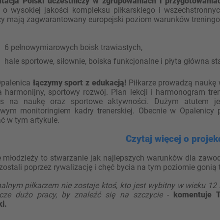
tacja Polski uczestniczy w zgrupowaniach i przygotowania
 o wysokiej jakości kompleksu piłkarskiego i wszechstronny
y mają zagwarantowany europejski poziom warunków treningow
 pełnowymiarowych boisk trawiastych,
ale sportowe, siłownie, boiska funkcjonalne i płyta główna st
palenica
łączymy sport z edukacją!
Piłkarze prowadzą naukę w
a harmonijny, sportowy rozwój. Plan lekcji i harmonogram tre
as na naukę oraz sportowe aktywności. Dużym atutem je
wym monitoringiem kadry trenerskiej. Obecnie w Opalenicy
ć w tym artykule.
Czytaj więcej o projek
e młodzieży to stwarzanie jak najlepszych warunków dla zawod
zostali poprzez rywalizację i chęć bycia na tym poziomie gonią 
alnym piłkarzem nie zostaje ktoś, kto jest wybitny w wieku 12 
cze dużo pracy, by znaleźć się na szczycie
-
komentuje 
i.