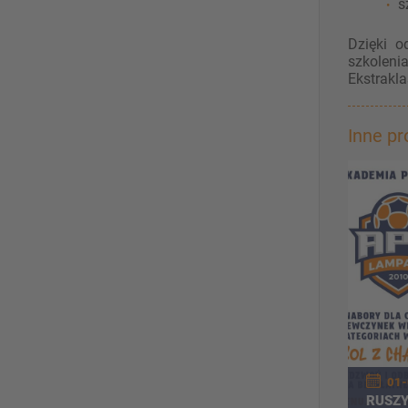
s
Dzięki o
szkoleni
Ekstrakla
Inne p
01-
RUSZY