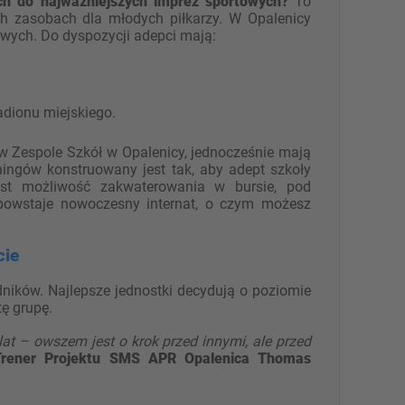
ch do najważniejszych imprez sportowych?
To
ch zasobach dla młodych piłkarzy. W Opalenicy
ych. Do dyspozycji adepci mają:
adionu miejskiego.
 Zespole Szkół w Opalenicy, jednocześnie mają
ningów konstruowany jest tak, aby adept szkoły
st możliwość zakwaterowania w bursie, pod
 powstaje nowoczesny internat, o czym możesz
cie
ników. Najlepsze jednostki decydują o poziomie
tę grupę.
lat – owszem jest o krok przed innymi, ale przed
Trener Projektu SMS APR Opalenica Thomas