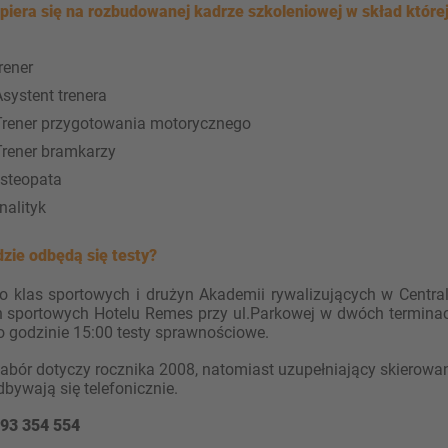
opiera się na rozbudowanej kadrze szkoleniowej w skład które
rener
systent trenera
rener przygotowania motorycznego
rener bramkarzy
steopata
nalityk
dzie odbędą się testy?
o klas sportowych i drużyn Akademii rywalizujących w Centra
h sportowych Hotelu Remes przy ul.Parkowej w dwóch terminach
o godzinie 15:00 testy sprawnościowe.
abór dotyczy rocznika 2008, natomiast uzupełniający skierowan
bywają się telefonicznie.
793 354 554