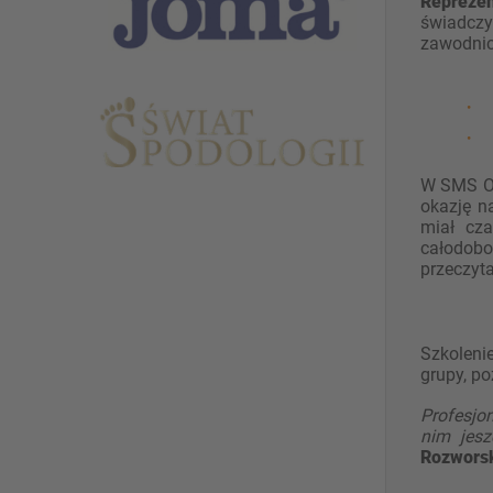
Reprezen
świadczy
zawodnic
6
h
W SMS O
okazję n
miał cz
całodobo
przeczyta
Szkoleni
grupy, po
Profesjon
nim jesz
Rozworsk