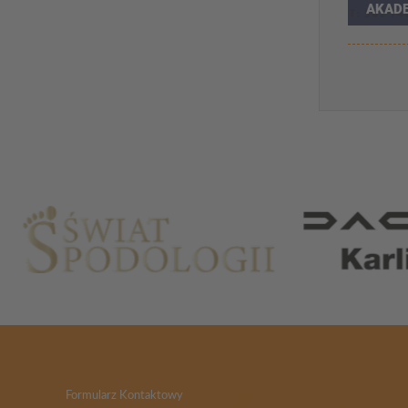
AKADE
ROZW
Partnerzy
Formularz Kontaktowy