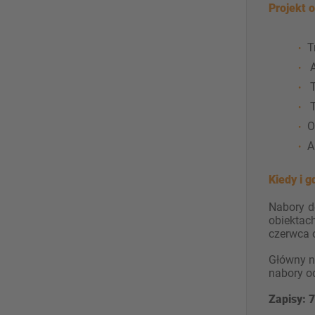
Projekt 
T
A
T
T
O
A
Kiedy i g
Nabory d
obiektac
czerwca 
Główny n
nabory od
Zapisy: 