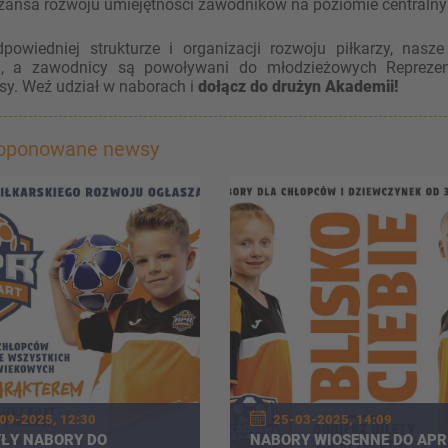
zansa rozwoju umiejętności zawodników na poziomie centraln
dpowiedniej strukturze i organizacji rozwoju piłkarzy, na
a, a zawodnicy są powoływani do młodzieżowych Reprezent
sy. Weź udział w naborach i
dołącz do drużyn Akademii!
roponowane newsy
09-2025, 12:30
25-03-2025, 14:09
ŁY NABORY DO
NABORY WIOSENNE DO APR