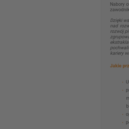
Nabory o
zawodnik
Dzięki w
nad rozw
rozwój p
zgrupowa
ekstrakl
pochwali
kariery 
Jakie pr
U
p
m
b
o
p