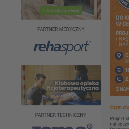
Czym cha
Projekt 
najlepsz