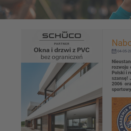
Nabo
04-05-20
Nieustan
rozwoju 
Polski i 
szansę! 
2006 ora
sportowy