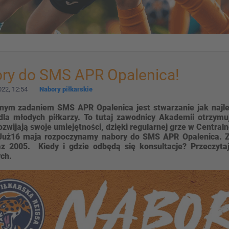
ry do SMS APR Opalenica!
22, 12:54
Nabory piłkarskie
nym zadaniem SMS APR Opalenica jest stwarzanie jak najl
dla młodych piłkarzy. To tutaj zawodnicy Akademii otrzym
rozwijają swoje umiejętności, dzięki regularnej grze w Centra
Już16 maja rozpoczynamy nabory do SMS APR Opalenica. Z
z 2005. Kiedy i gdzie odbędą się konsultacje? Przeczytaj
ch.