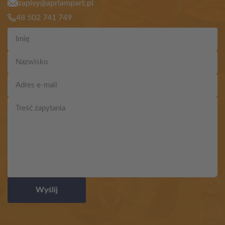
zapisy@aprlampart.pl
48 502 741 749
Wyślij