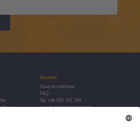
Kontakt
Dane kontaktowe
FAQ
bie
Tel: +48 502 741 749
 Trener
e-mail: info@aprlampart.pl
lizacji
Akademia Piłkarska APR
Lampart
kademii
ul. Źródlana 19/1, 60-642
Poznań
woj. Wielkopolska