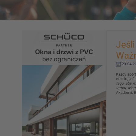
Jeśli
Ważn
23-04-20
Każdy sport
efektu, je
tego, aby mł
temat. Mam 
Akademii, B