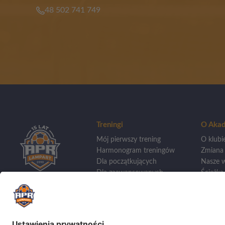
48 502 741 749
Treningi
O Akad
Mój pierwszy trening
O klubi
Harmonogram treningów
Zmiana
Dla początkujących
Nasze w
Dla zaawansowanych
Ścieżka 
Treningi indywidualne
Wycho
Dla bramkarzy
Szkoły 
Sporto
Dla dziewczynek
Aplikacja APR
Kadra t