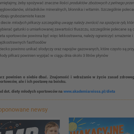
amiętajmy, żeby spożywać znaczne ilości
produktów zbożowych
z
pełnego prze
ęglowodanów, składników mineralnych, błonnika i witamin. Szczególnie polecan
odzaju gruboziarniste kasze
 diecie
młodych piłkarzy szczególną uwagę należy zwrócić na spożycie ryb
, któ
ybierać gatunki o umiarkowanej zawartości tłuszczu, szczególnie polecane są dró
ieta sportowców powinna być więc lekkostrawna, należy ograniczyć smażenie i pi
iężkostrawnych fastfoodów
ziecko powinno unikać słodyczy oraz napojów gazowanych, które często są przy
łody piłkarz powinien wypijać w ciągu dnia około 3 litrów płynów
arz powinien o siebie dbać. Znajomość i wdrażanie w życie zasad zdrowe
ortowców, ale i ich postawę na boisku.
ad dot. diety młodych sportowców na
www.akademiareissa.pl/dieta
roponowane newsy