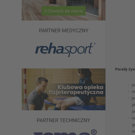
Porady ży
p
n
j
p
p
n
g
o