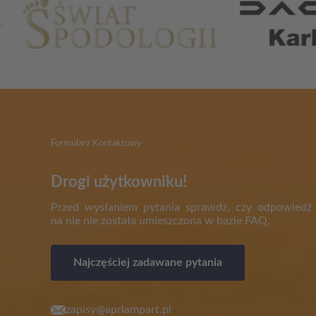
Formularz Kontaktowy
Drogi użytkowniku!
Przed wysłaniem pytania sprawdź, czy odpowiedź
na nie nie została umieszczona w bazie FAQ.
Najczęściej zadawane pytania
zapisy@aprlampart.pl