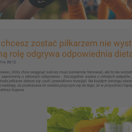
 chcesz zostać piłkarzem nie wysta
ą rolę odgrywa odpowiednia dieta
14, 08:12
owiec, który chce osiągnąć sukces musi sumiennie trenować, ale to nie wszy
śli zapomnimy o zdrowym odżywianiu -
Szczególnie ważna u młodych adeptów pił
odzi piłkarze dobrze się czuli i prawidłowo rozwijali.
Na każdym treningu star
nadzieję, że przekazana im wiedza przyczyni się do tego, że w przyszłości będ
artosz Kujawa.