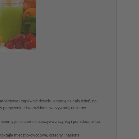
rtościowe i zapewnić dziecku energię na cały dzień, np.
 w połączeniu z twarożkiem i warzywami; unikamy
mieńmy je na ciemne pieczywo z szynką i pomidorami lub
 koktajle mleczno-owocowe, orzechy i nasiona