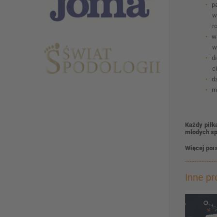
p
w
r
w
w
d
c
d
m
Każdy piłk
młodych sp
Więcej por
Inne p