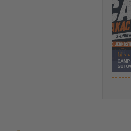
23-
CAMP 
GUTOW
OBÓZ
Partnerzy