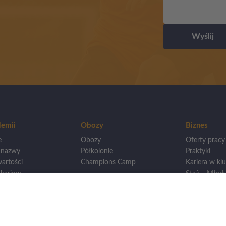
Wyślij
emii
Obozy
Biznes
e
Obozy
Oferty pracy
 nazwy
Półkolonie
Praktyki
artości
Champions Camp
Kariera w klu
kariery
Staż – Młody
wankowie
Otwarcie loka
Mistrzostwa
Dla innych A
wego
renerska