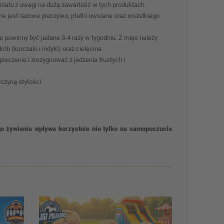
miału
z uwagi na dużą zawartość w tych produktach
e jest razowe pieczywo, płatki owsiane oraz wszelkiego
re powinny być jadane 3-4 razy w tygodniu. Z mięs należy
b (kurczaki i indyki) oraz cielęcina
eczenie i zrezygnować z jedzenia tłustych i
czyną otyłości
go żywienia wpływa korzystnie nie tylko na samopoczucie