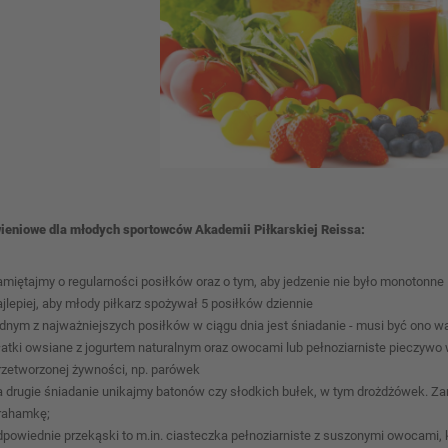
wieniowe dla młodych sportowców Akademii Piłkarskiej Reissa:
amiętajmy o regularności posiłków oraz o tym, aby jedzenie nie było monotonne
ajlepiej, aby młody piłkarz spożywał 5 posiłków dziennie
ednym z najważniejszych posiłków w ciągu dnia jest śniadanie - musi być ono wa
łatki owsiane z jogurtem naturalnym oraz owocami lub pełnoziarniste pieczywo
rzetworzonej żywności, np. parówek
a drugie śniadanie unikajmy batonów czy słodkich bułek, w tym drożdżówek. Za
rahamkę;
dpowiednie przekąski to m.in. ciasteczka pełnoziarniste z suszonymi owocami,