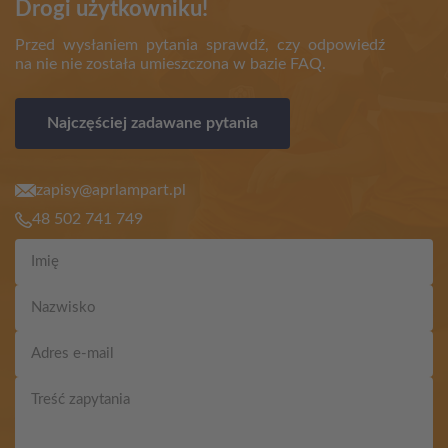
Drogi użytkowniku!
Przed wysłaniem pytania sprawdź, czy odpowiedź
na nie nie została umieszczona w bazie FAQ.
Najczęściej zadawane pytania
zapisy@aprlampart.pl
48 502 741 749