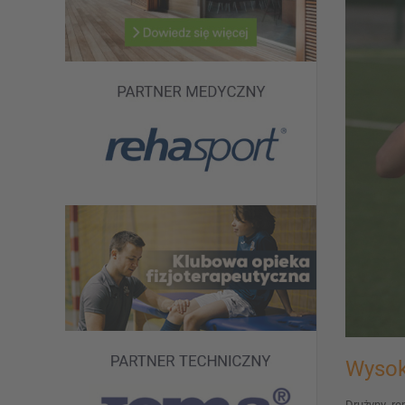
Wysok
Drużyny re