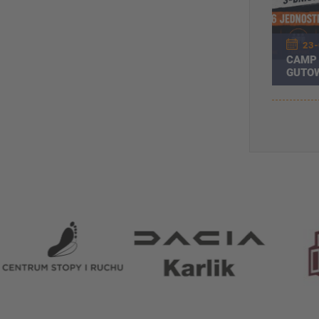
23-
CAMP 
GUTOW
OBÓZ
Partnerzy