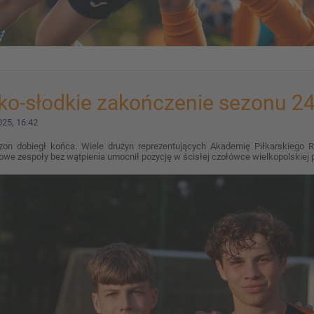
ko-słodkie zakończenie sezonu 2
25, 16:42
zon dobiegł końca. Wiele drużyn reprezentujących Akademię Piłkarskiego
e zespoły bez wątpienia umocnił pozycję w ścisłej czołówce wielkopolskiej p