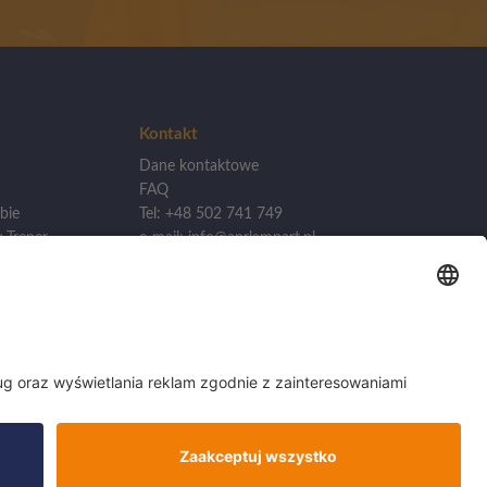
Kontakt
Dane kontaktowe
FAQ
bie
Tel: +48 502 741 749
 Trener
e-mail: info@aprlampart.pl
lizacji
Akademia Piłkarska APR
Lampart
kademii
ul. Źródlana 19/1, 60-642
Poznań
woj. Wielkopolska