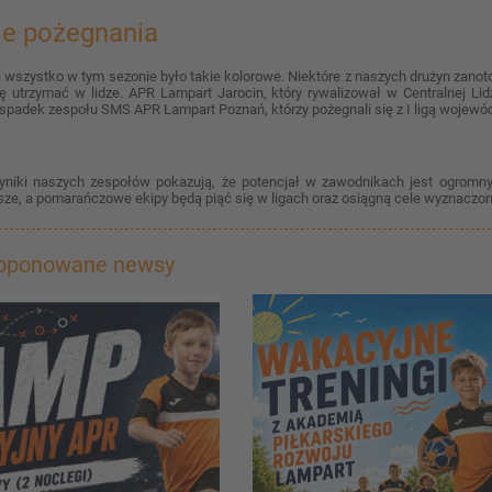
ie pożegnania
e wszystko w tym sezonie było takie kolorowe. Niektóre z naszych drużyn zanot
ię utrzymać w lidze. APR Lampart Jarocin, który rywalizował w Centralnej Li
spadek zespołu SMS APR Lampart Poznań, którzy pożegnali się z I ligą wojewód
yniki naszych zespołów pokazują, że potencjał w zawodnikach jest ogromn
sze, a pomarańczowe ekipy będą piąć się w ligach oraz osiągną cele wyznaczo
roponowane newsy