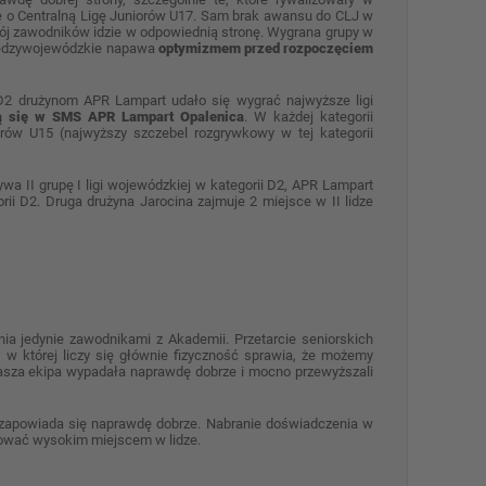
ię o Centralną Ligę Juniorów U17. Sam brak awansu do CLJ w
rozwój zawodników idzie w odpowiednią stronę. Wygrana grupy w
międzywojewódzkie napawa
optymizmem przed rozpoczęciem
D2 drużynom APR Lampart udało się wygrać najwyższe ligi
ą się w SMS APR Lampart Opalenica
. W każdej kategorii
iorów U15 (najwyższy szczebel rozgrywkowy w tej kategorii
wa II grupę I ligi wojewódzkiej w kategorii D2, APR Lampart
ii D2. Druga drużyna Jarocina zajmuje 2 miejsce w II lidze
ia jedynie zawodnikami z Akademii. Przetarcie seniorskich
 w której liczy się głównie fizyczność sprawia, że możemy
nasza ekipa wypadała naprawdę dobrze i mocno przewyższali
 zapowiada się naprawdę dobrze. Nabranie doświadczenia w
ować wysokim miejscem w lidze.