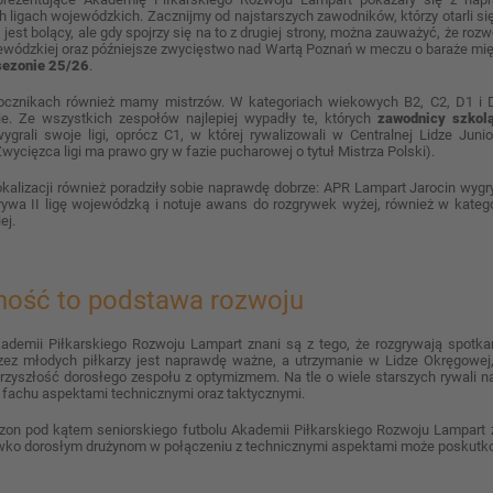
 ligach wojewódzkich. Zacznijmy od najstarszych zawodników, którzy otarli s
1 jest bolący, ale gdy spojrzy się na to z drugiej strony, można zauważyć, że 
jewódzkiej oraz późniejsze zwycięstwo nad Wartą Poznań w meczu o baraże 
sezonie 25/26
.
ocznikach również mamy mistrzów. W kategoriach wiekowych B2, C2, D1 i 
e. Ze wszystkich zespołów najlepiej wypadły te, których
zawodnicy szkol
ygrali swoje ligi, oprócz C1, w której rywalizowali w Centralnej Lidze Jun
wycięzca ligi ma prawo gry w fazie pucharowej o tytuł Mistrza Polski).
okalizacji również poradziły sobie naprawdę dobrze: APR Lampart Jarocin wygry
wa II ligę wojewódzką i notuje awans do rozgrywek wyżej, również w kategor
ej.
lność to podstawa rozwoju
kademii Piłkarskiego Rozwoju Lampart znani są z tego, że rozgrywają spotkan
zez młodych piłkarzy jest naprawdę ważne, a utrzymanie w Lidze Okręgowej,
przyszłość dorosłego zespołu z optymizmem. Na tle o wiele starszych rywali 
fachu aspektami technicznymi oraz taktycznymi.
ezon pod kątem seniorskiego futbolu Akademii Piłkarskiego Rozwoju Lampart
iwko dorosłym drużynom w połączeniu z technicznymi aspektami może poskutk