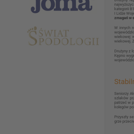
najwyższych
kategorii B
I Lidze Wo
zmagań w 
W innych r
wojewódzki
wiekowej w
wiekowej. Z
Drużyny z l
Kępno wygry
wojewódzki
Stabi
Seniorzy A
szlaków pr
patrzeć w 
kolegów po 
Przyszły s
grze przec