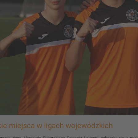
ie miejsca w ligach wojewódzkich
prezentujące Akademię Piłkarskiego Rozwoju Lampart pokazały się z napra