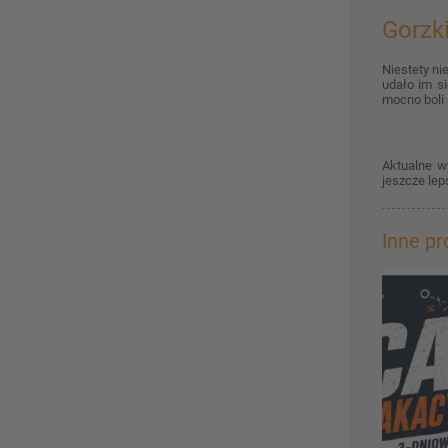
Gorzk
Niestety ni
udało im s
mocno boli 
Aktualne w
jeszcze lep
Inne p