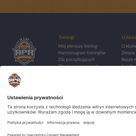
Treningi
O Akad
Mój pierwszy trening
O klubi
Harmonogram treningów
Zmiana
Dla początkujących
Nasze w
Dla zaawansowanych
Ścieżka 
Treningi indywidualne
Wycho
Dla bramkarzy
Szkoły 
Sporto
Dla dziewczynek
Aplikacja APR
Kadra t
Baza tr
Turnieje 
Sukces