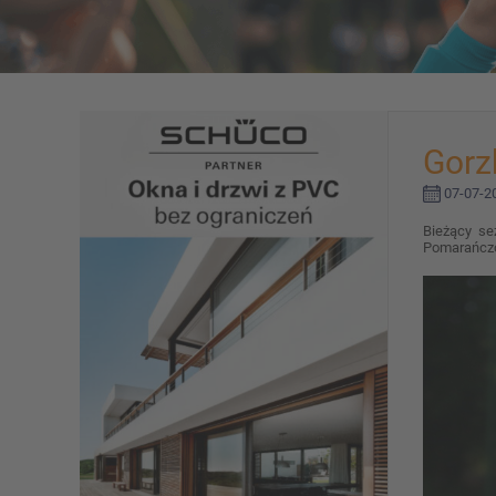
Gorz
07-07-20
Bieżący se
Pomarańczow