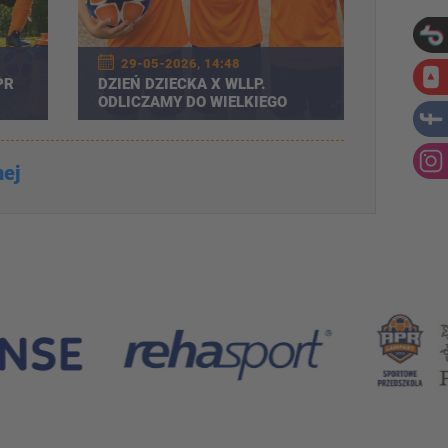
29-05-2026, 14:48
PR
DZIEŃ DZIECKA X WLLP.
ODLICZAMY DO WIELKIEGO
CJI
ŚWIĘTA!
nej