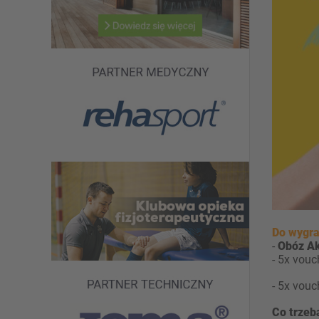
Do wygra
-
Obóz Ak
- 5x vouc
- 5x vouc
Co trzeb