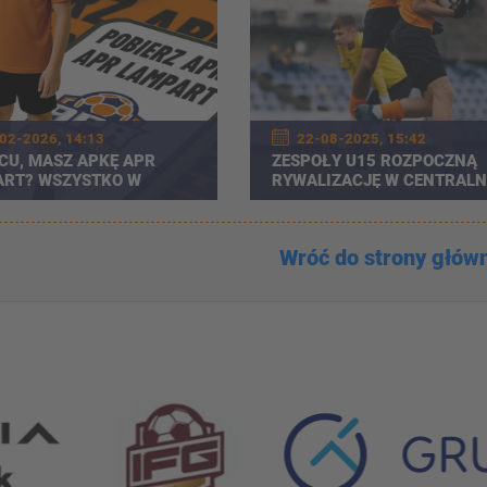
02-2026, 14:13
22-08-2025, 15:42
CU, MASZ APKĘ APR
ZESPOŁY U15 ROZPOCZNĄ
RT? WSZYSTKO W
RYWALIZACJĘ W CENTRALN
M MIEJSCU!
LIDZE JUNIORÓW
Wróć do strony głów