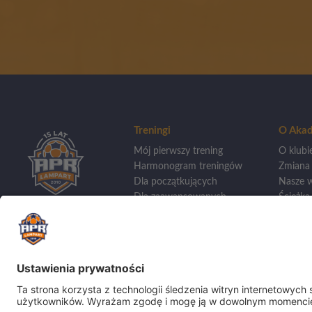
Treningi
O Akad
Mój pierwszy trening
O klubi
Harmonogram treningów
Zmiana
Dla początkujących
Nasze w
Dla zaawansowanych
Ścieżka 
Treningi indywidualne
Wycho
Dla bramkarzy
Szkoły 
Sporto
Dla dziewczynek
Aplikacja APR
Kadra t
Baza tr
Turnieje 
Sukces