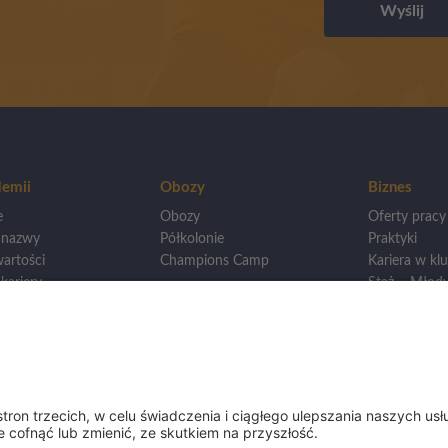
Wyślij
emii
Obozy
Biznes
e
Obozy
Oferty pracy
 nazwy
Półkolonie
Praktyki
artości
Champions Camp
Kariera w klu
kariery
Staż – Młody
wankowie
Otwarcie loka
Mistrzostwa
Dla innych A
wego
renerska
eningowa
i ligi
y