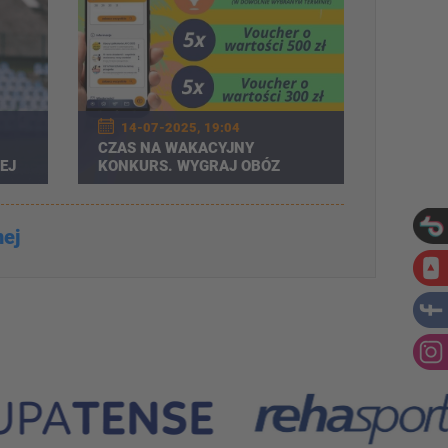
14-07-2025, 19:04
CZAS NA WAKACYJNY
EJ
KONKURS. WYGRAJ OBÓZ
AKADEMII
nej