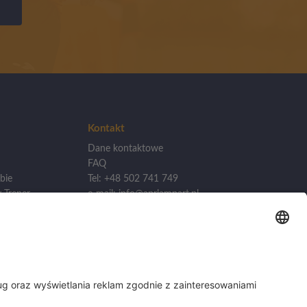
Kontakt
Dane kontaktowe
FAQ
bie
Tel: +48 502 741 749
 Trener
e-mail: info@aprlampart.pl
lizacji
Akademia Piłkarska APR
Lampart
kademii
ul. Źródlana 19/1, 60-642
Poznań
woj. Wielkopolska