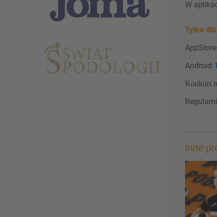
W aplikac
Tylko dl
AppStore
Android:
Konkurs t
Regulami
Inne p