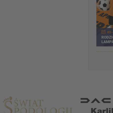
05-
RODZI
LAMPA
JEDNY
Partnerzy