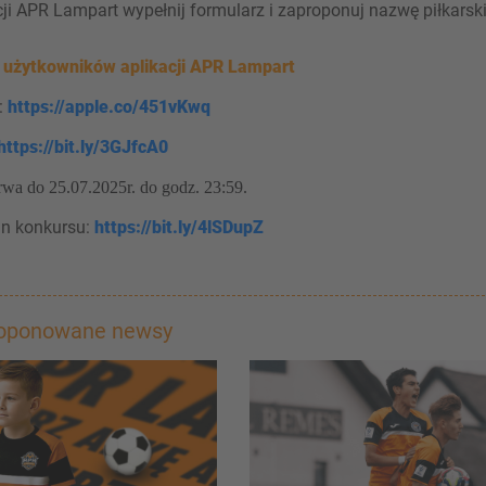
ji APR Lampart wypełnij formularz i zaproponuj nazwę piłkarski
a użytkowników aplikacji APR Lampart
:
https://apple.co/451vKwq
https://bit.ly/3GJfcA0
rwa do 25.07.2025r. do godz. 23:59.
n konkursu:
https://bit.ly/4lSDupZ
roponowane newsy