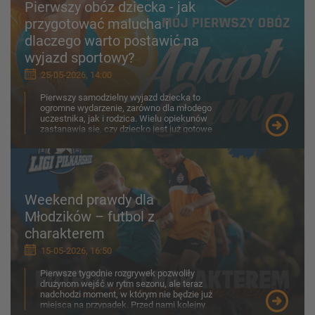
Pierwszy obóz dziecka - jak
przygotować malucha i
dlaczego warto postawić na
wyjazd sportowy?
25-05-2026, 14:00
Pierwszy samodzielny wyjazd dziecka to
ogromne wydarzenie, zarówno dla młodego
uczestnika, jak i rodzica. Wielu opiekunów
zastanawia się, czy dziecko jest już gotowe
na obóz, jak porad...
Weekend prawdy dla
Młodzików – futbol z
charakterem
15-05-2026, 16:50
Pierwsze tygodnie rozgrywek pozwoliły
drużynom wejść w rytm sezonu, ale teraz
nadchodzi moment, w którym nie będzie już
miejsca na przypadek. Przed nami kolejny