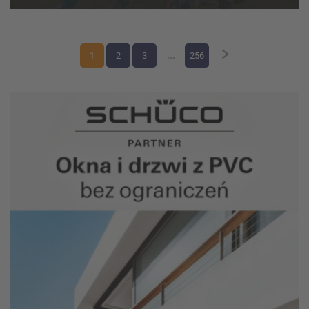
weekend zmagań w kate...
1
2
3
...
256