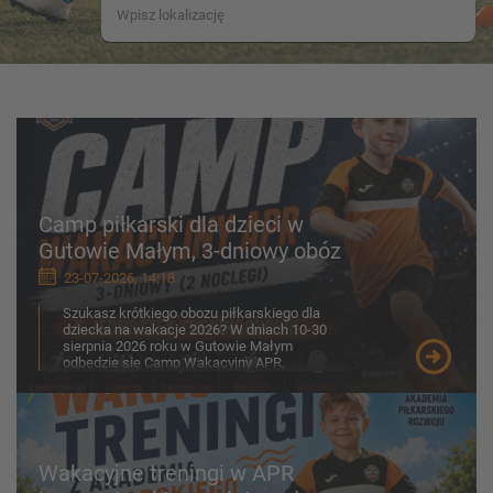
Camp piłkarski dla dzieci w
Gutowie Małym, 3-dniowy obóz
23-07-2026, 14:18
Szukasz krótkiego obozu piłkarskiego dla
dziecka na wakacje 2026? W dniach 10-30
sierpnia 2026 roku w Gutowie Małym
odbędzie się Camp Wakacyjny APR,
przygotowany z myślą o chłopcach ...
Wakacyjne treningi w APR