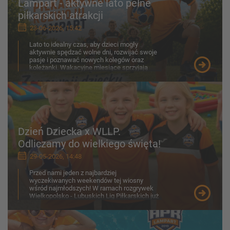
Lampart - aktywne lato pełne
piłkarskich atrakcji
23-06-2026, 15:42
Lato to idealny czas, aby dzieci mogły
aktywnie spędzać wolne dni, rozwijać swoje
pasje i poznawać nowych kolegów oraz
koleżanki. Wakacyjne miesiące sprzyjają
ruchowi na świeżym p...
Dzień Dziecka x WLLP.
Odliczamy do wielkiego święta!
29-05-2026, 14:48
Przed nami jeden z najbardziej
wyczekiwanych weekendów tej wiosny
wśród najmłodszych! W ramach rozgrywek
Wielkopolsko - Lubuskich Lig Piłkarskich już
30-31 maja na boiskach zobaczymy z...